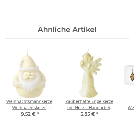
Ähnliche Artikel
Weihnachtsmannkerze,
Zauberhafte Engelkerze
Weihnachtskerze,
mit Herz – Handarbeit
We
Kranzkerze als
für dein Fest
9,52 €
*
5,85 €
*
Weihnachtsmann