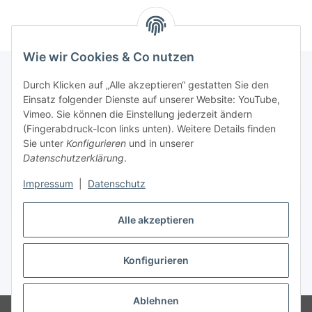
Wie wir Cookies & Co nutzen
Durch Klicken auf „Alle akzeptieren“ gestatten Sie den
Einsatz folgender Dienste auf unserer Website: YouTube,
Informationen
Vimeo. Sie können die Einstellung jederzeit ändern
(Fingerabdruck-Icon links unten). Weitere Details finden
Gesetzliche Informationen
Sie unter
Konfigurieren
und in unserer
Datenschutzerklärung
.
Impressum
|
Datenschutz
Vertrag widerrufen
Alle akzeptieren
Konfigurieren
* Alle Preise inkl. gesetzlicher USt., zzgl.
Versand
Ablehnen