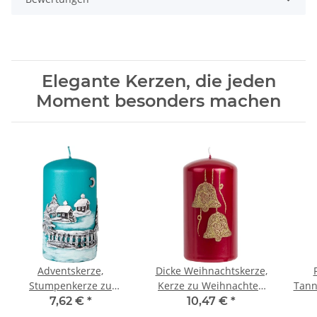
Elegante Kerzen, die jeden
Moment besonders machen
Adventskerze,
Dicke Weihnachtskerze,
Stumpenkerze zu
Kerze zu Weihnachten
Tann
Weihnachten in Türkis
mit Glocken aus Wachs
al
7,62 €
*
10,47 €
*