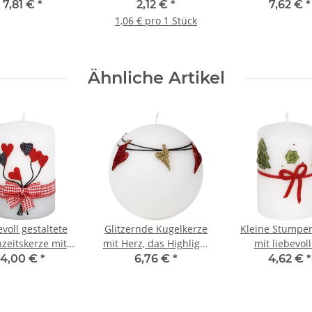
icht aus Wachs,
cm Länge, Spitzkerzen
Figurenkerz
7,81 €
*
2,12 €
*
7,62 €
*
Lampion
Weihnachtsk
1,06 € pro 1 Stück
Ähnliche Artikel
voll gestaltete
Glitzernde Kugelkerze
Kleine Stumpe
zeitskerze mit
mit Herz, das Highlight
mit liebevol
genden Herzen
für Verliebte
Weihnachtsm
4,00 €
*
6,76 €
*
4,62 €
*