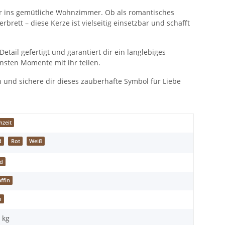
er ins gemütliche Wohnzimmer. Ob als romantisches
brett – diese Kerze ist vielseitig einsetzbar und schafft
tail gefertigt und garantiert dir ein langlebiges
nsten Momente mit ihr teilen.
n und sichere dir dieses zauberhafte Symbol für Liebe
hzeit
d
Rot
Weiß
d
ffin
m
 kg