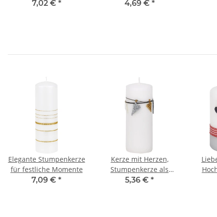
Durchmesser,
Herz als Liebesbeweis
Windl
7,02 €
*
4,69 €
*
Wachskugel in Blau
Elegante Stumpenkerze
Kerze mit Herzen,
Liebe
für festliche Momente
Stumpenkerze als
Hoch
Dekoration zur
flie
7,09 €
*
5,36 €
*
Hochzeit