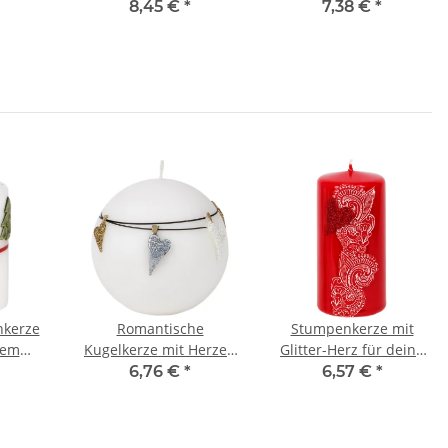
e,
Figurenkerze
Osterhenne auf Wachs
8,45 €
*
7,38 €
*
erze
nkerze
Romantische
Stumpenkerze mit
lem
Kugelkerze mit Herzen
Glitter-Herz für deine
otiv
für deinen
Hochzeit
6,76 €
*
6,57 €
*
Hochzeitstag