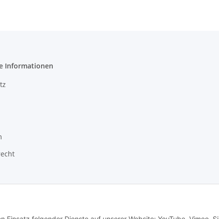
e Informationen
tz
m
recht
en Einsatz folgender Dienste auf unserer Website: YouTube, Vimeo. S