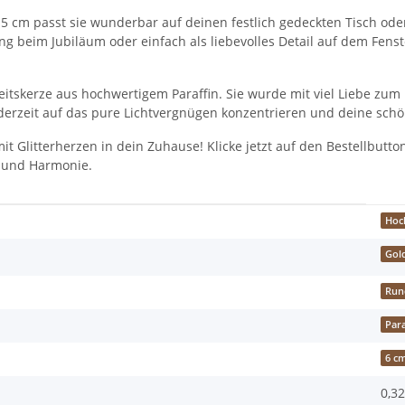
5 cm passt sie wunderbar auf deinen festlich gedeckten Tisch od
g beim Jubiläum oder einfach als liebevolles Detail auf dem Fenster
itskerze aus hochwertigem Paraffin. Sie wurde mit viel Liebe zum De
derzeit auf das pure Lichtvergnügen konzentrieren und deine schö
 Glitterherzen in dein Zuhause! Klicke jetzt auf den Bestellbutto
e und Harmonie.
Hoc
Gol
Run
Para
6 c
0,32