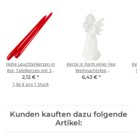
Hohe Leuchterkerzen in
Kerze in Form einer Fee,
Ke
Rot, Tafelkerzen mit 30
Weihnachtsfee,
cm Länge, Spitzkerzen
Weihnachtskerze,
2,12 €
*
6,43 €
*
Figurenkerze
W
1,06 € pro 1 Stück
Kunden kauften dazu folgende
Artikel: