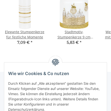
Elegante Stumpenkerze
Stadtmotiv,
We
für festliche Momente
Stumpenkerze 9 cm
mit
hoch, Weihnachtskerze
Wac
7,09 €
*
5,83 €
*
in Weiß
Wie wir Cookies & Co nutzen
Durch Klicken auf „Alle akzeptieren“ gestatten Sie den
Einsatz folgender Dienste auf unserer Website: YouTube,
Informationen
Vimeo. Sie können die Einstellung jederzeit ändern
(Fingerabdruck-Icon links unten). Weitere Details finden
Gesetzliche Informationen
Sie unter
Konfigurieren
und in unserer
Datenschutzerklärung
.