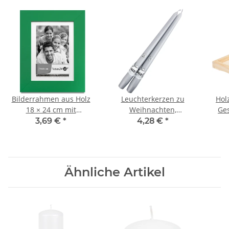
Bilderrahmen aus Holz
Leuchterkerzen zu
Hol
18 × 24 cm mit
Weihnachten,
Ges
Glasscheibe,
Tafelkerzen, Spitzkerzen,
3,69 €
*
4,28 €
*
Fotorahmen
2er-Set
Ähnliche Artikel