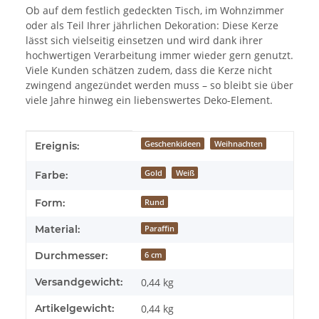
Ob auf dem festlich gedeckten Tisch, im Wohnzimmer
oder als Teil Ihrer jährlichen Dekoration: Diese Kerze
lässt sich vielseitig einsetzen und wird dank ihrer
hochwertigen Verarbeitung immer wieder gern genutzt.
Viele Kunden schätzen zudem, dass die Kerze nicht
zwingend angezündet werden muss – so bleibt sie über
viele Jahre hinweg ein liebenswertes Deko-Element.
Produkteigenschaft
Wert
Geschenkideen
Weihnachten
Ereignis:
Gold
Weiß
Farbe:
Form:
Rund
Material:
Paraffin
Durchmesser:
6 cm
Versandgewicht:
0,44 kg
Artikelgewicht:
0,44
kg