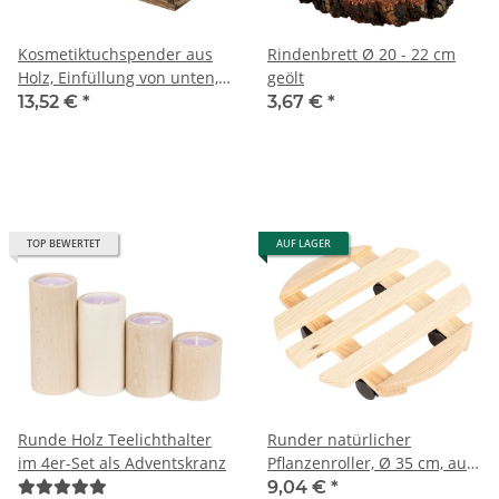
Kosmetiktuchspender aus
Rindenbrett Ø 20 - 22 cm
Holz, Einfüllung von unten,
geölt
26 × 14 × 9 cm
13,52 €
*
3,67 €
*
TOP BEWERTET
AUF LAGER
Runde Holz Teelichthalter
Runder natürlicher
im 4er-Set als Adventskranz
Pflanzenroller, Ø 35 cm, aus
FSC-Holz
9,04 €
*