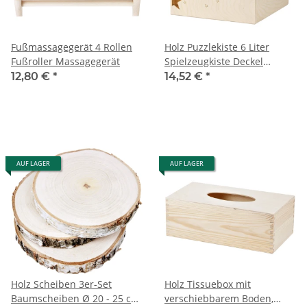
Fußmassagegerät 4 Rollen
Holz Puzzlekiste 6 Liter
Fußroller Massagegerät
Spielzeugkiste Deckel
unbehandelt
12,80 €
*
14,52 €
*
AUF LAGER
AUF LAGER
Holz Scheiben 3er-Set
Holz Tissuebox mit
Baumscheiben Ø 20 - 25 cm,
verschiebbarem Boden,