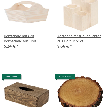
Holzschale mit Grif,
Kerzenhalter für Teelichter
Dekoschale aus Holz,
aus Holz 4er-Set
22 × 18 cm
5,24 €
*
7,66 €
*
AUF LAGER
AUF LAGER