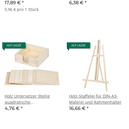
2,5 cm stark
Taschentuchbox
17,89 €
*
6,38 €
*
5,96 € pro 1 Stück
AUF LAGER
AUF LAGER
Holz Untersetzer 9teilig
Holz-Staffelei für DIN-A3-
quadratische
Malerei und Rahmenhalter
Glasuntersetzer
4,76 €
*
16,66 €
*