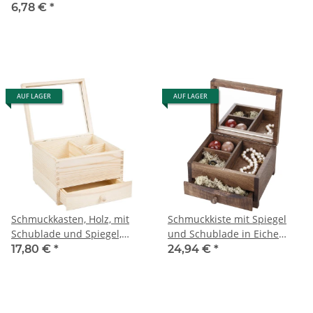
6,78 €
*
AUF LAGER
AUF LAGER
Schmuckkasten, Holz, mit
Schmuckkiste mit Spiegel
Schublade und Spiegel,
und Schublade in Eiche
18 × 15 × 11 cm
Dunkel 18 x 15 x 11 cm
17,80 €
*
24,94 €
*