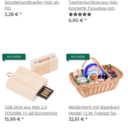
Spindelnussknacker Holz als
Taschentuchbox aus Holz,
Pilz
Kosmetik-Tissuebox mit
Klappdeckel
3,28 €
*
6,90 €
*
AUF LAGER
AUF LAGER
USB-Stick aus Holz 2.0
Weidenkorb mit klappbare
TOSHIBA 15 GB Buchenholz
Henkel 12 kg Traglast für
das Fahrrad
15,99 €
*
32,61 €
*