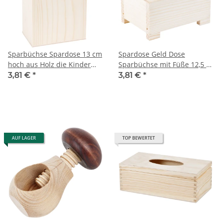
Sparbüchse Spardose 13 cm
Spardose Geld Dose
hoch aus Holz die Kinder
Sparbüchse mit Füße 12,5 x
Einwurfkiste
9 cm Kinder Reisekasse
3,81 €
*
3,81 €
*
AUF LAGER
TOP BEWERTET