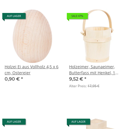
AUF LAGER
SALE 47%
Holzei Ei aus Vollholz 4,5 x 6
Holzeimer, Saunaeimer,
cm, Ostereier
Butterfass mit Henkel, 1
Liter
0,90 €
*
9,52 €
*
Alter Preis:
17,95 €
AUF LAGER
AUF LAGER