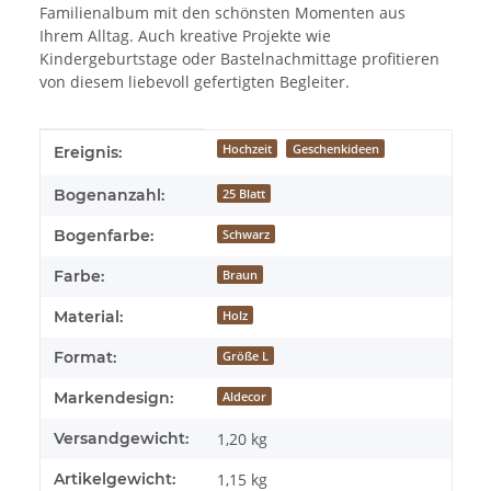
Familienalbum mit den schönsten Momenten aus
Ihrem Alltag. Auch kreative Projekte wie
Kindergeburtstage oder Bastelnachmittage profitieren
von diesem liebevoll gefertigten Begleiter.
Produkteigenschaft
Wert
Hochzeit
Geschenkideen
Ereignis:
Bogenanzahl:
25 Blatt
Bogenfarbe:
Schwarz
Farbe:
Braun
Material:
Holz
Format:
Größe L
Markendesign:
Aldecor
Versandgewicht:
1,20 kg
Artikelgewicht:
1,15
kg