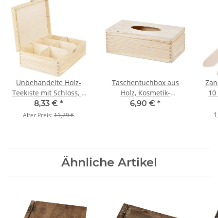
Unbehandelte Holz-
Taschentuchbox aus
Zan
Teekiste mit Schloss, 6
Holz, Kosmetik-
10 
Fächer,
Tissuebox mit
aus
8,33 €
*
6,90 €
*
22,5 × 16,5 × 8 cm
Klappdeckel
1
Alter Preis:
11,29 €
Ähnliche Artikel