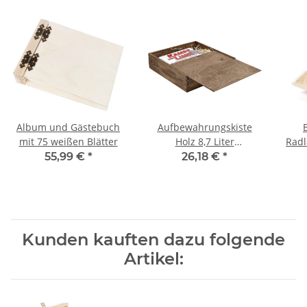
Album und Gästebuch
Aufbewahrungskiste
mit 75 weißen Blätter
Holz 8,7 Liter
Radl
Holzschachtel Buchkiste
55,99 €
*
26,18 €
*
Sammelbox Eiche
Dunkel
Kunden kauften dazu folgende
Artikel: