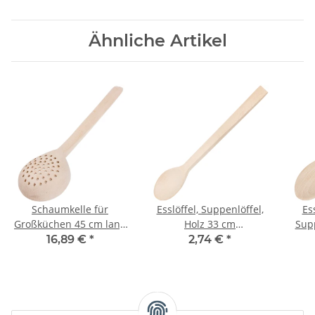
Ähnliche Artikel
Schaumkelle für
Esslöffel, Suppenlöffel,
Es
Großküchen 45 cm lang
Holz 33 cm
Supp
aus Holz
quadratischer Stiel,
16,89 €
*
2,74 €
*
Kochlöffel, Holzlöffel