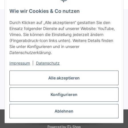
Wie wir Cookies & Co nutzen
Durch Klicken auf „Alle akzeptieren“ gestatten Sie den
Einsatz folgender Dienste auf unserer Website: YouTube,
Informationen
Vimeo. Sie können die Einstellung jederzeit ändern
(Fingerabdruck-Icon links unten). Weitere Details finden
Gesetzliche Informationen
Sie unter
Konfigurieren
und in unserer
Datenschutzerklärung
.
Impressum
|
Datenschutz
Vertrag widerrufen
Alle akzeptieren
Konfigurieren
* Alle Preise inkl. gesetzlicher USt., zzgl.
Versand
Ablehnen
© lotex24systems GmbH
Besucherzähler: 308740
Handwerker und
Händler leben hier Leidenschaften.
Powered by
JTL-Shop