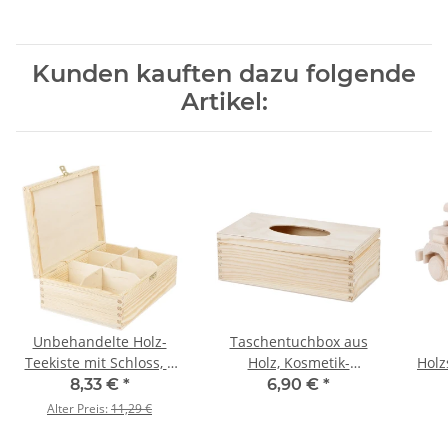
Kunden kauften dazu folgende
Artikel:
Unbehandelte Holz-
Taschentuchbox aus
Teekiste mit Schloss, 6
Holz, Kosmetik-
Holz
Fächer,
Tissuebox mit
8,33 €
*
6,90 €
*
22,5 × 16,5 × 8 cm
Klappdeckel
Alter Preis:
11,29 €