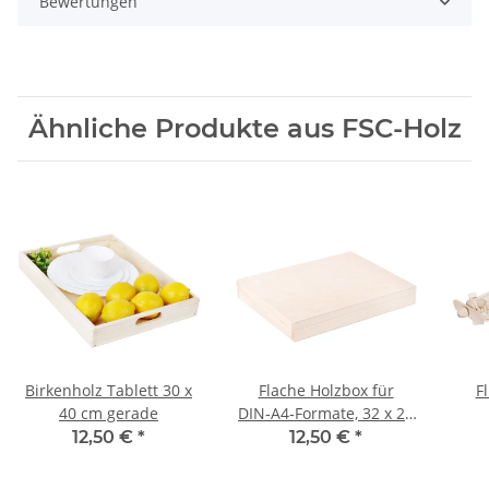
Bewertungen
Ähnliche Produkte aus FSC-Holz
Birkenholz Tablett 30 x
Flache Holzbox für
F
40 cm gerade
DIN‑A4‑Formate, 32 x 25
cm
12,50 €
*
12,50 €
*