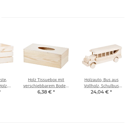
ste,
Holz Tissuebox mit
Holzauto, Bus aus
Holz,
verschiebbarem Boden,
Vollholz, Schulbus
3 cm
Taschentuchbox
29 × 10 × 11 cm
*
6,38 €
*
24,04 €
*