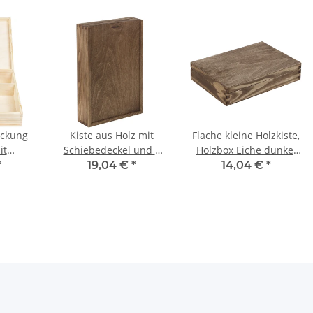
ckung
Kiste aus Holz mit
Flache kleine Holzkiste,
it
Schiebedeckel und 2
Holzbox Eiche dunkel
el
Fächern, 32 × 21 × 6 cm
24 x 17 x 5,5 cm
*
19,04 €
*
14,04 €
*