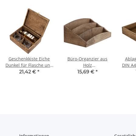
Geschenkkiste Eiche
Büro-Organzier aus
Ablag
Dunkel für Flasche und
Holz
DIN A4
Gläser
Schreibtischablage 3-
32
21,42 €
*
15,69 €
*
lagig Eiche Dunkel
Informationen
Gesetzlich