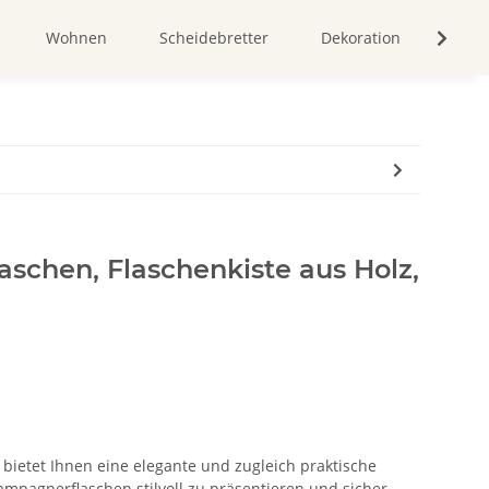
Wohnen
Scheidebretter
Dekoration
Bild
laschen, Flaschenkiste aus Holz,
n bietet Ihnen eine elegante und zugleich praktische
ampagnerflaschen stilvoll zu präsentieren und sicher