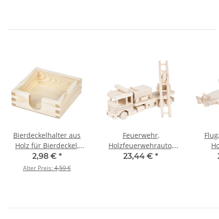
Bierdeckelhalter aus
Feuerwehr,
Flug
Holz für Bierdeckel,
Holzfeuerwehrauto,
Ho
125 × 125 × 45 mm
Holzspielzeug,
34
2,98 €
*
23,44 €
*
33 × 7 × 12 cm
Alter Preis:
4,59 €