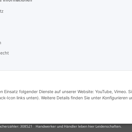
tz
m
recht
en Einsatz folgender Dienste auf unserer Website: YouTube, Vimeo. S
ck-Icon links unten). Weitere Details finden Sie unter
Konfigurieren
un
cherzähler: 308521
Handwerker und Händler leben hier Leidenschaften.