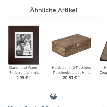
Ähnliche Artikel
Stand- und Wand-
Holzkiste für 2 Flaschen,
H
Bilderrahmen mit
Flaschenkiste aus Holz,
Zeu
Glasscheibe, 15 x 21 cm
36 × 20 × 10 cm
2,99 €
*
20,83 €
*
Bildformat