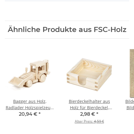
Ähnliche Produkte aus FSC-Holz
Bagger aus Holz,
Bierdeckelhalter aus
Bild
Radlader Holzspielzeug,
Holz für Bierdeckel,
Bil
27 × 7 × 10 cm
125 × 125 × 45 mm
20,94 €
*
2,98 €
*
Alter Preis:
4,59 €