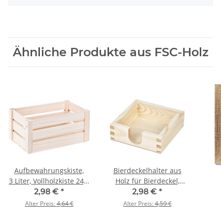
Ähnliche Produkte aus FSC-Holz
Aufbewahrungskiste,
Bierdeckelhalter aus
3 Liter, Vollholzkiste 24,5
Holz für Bierdeckel,
x 14,5 x 12,5 cm
125 × 125 × 45 mm
2,98 €
*
2,98 €
*
Rück
Alter Preis:
4,64 €
Alter Preis:
4,59 €