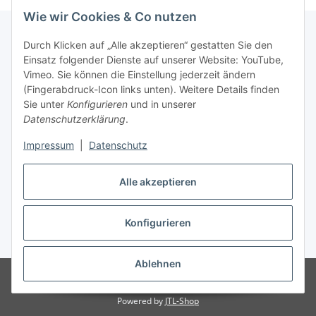
Wie wir Cookies & Co nutzen
Durch Klicken auf „Alle akzeptieren“ gestatten Sie den
Einsatz folgender Dienste auf unserer Website: YouTube,
Informationen
Vimeo. Sie können die Einstellung jederzeit ändern
(Fingerabdruck-Icon links unten). Weitere Details finden
Gesetzliche Informationen
Sie unter
Konfigurieren
und in unserer
Datenschutzerklärung
.
Impressum
|
Datenschutz
Vertrag widerrufen
Alle akzeptieren
Konfigurieren
* Alle Preise inkl. gesetzlicher USt., zzgl.
Versand
Ablehnen
© lotex24systems GmbH
Besucherzähler: 303066
Handwerker und
Händler leben hier Leidenschaften.
Powered by
JTL-Shop