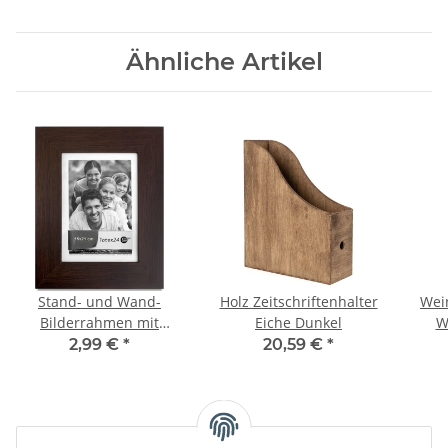
Ähnliche Artikel
Stand- und Wand-
Holz Zeitschriftenhalter
Wei
Bilderrahmen mit
Eiche Dunkel
W
Glasscheibe, 15 x 21 cm
Dunk
2,99 €
*
20,59 €
*
Bildformat