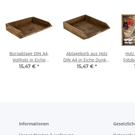
Büroablage DIN A4,
Ablagekorb aus Holz
Holz
Vollholz in Eiche
DIN A4 in Eiche Dunkel,
Fotob
Dunkel, 34 × 27 × 7 cm
32 × 26 × 7 cm
Samm
15,47 €
*
15,47 €
*
Holzkis
Informationen
Gesetzlich