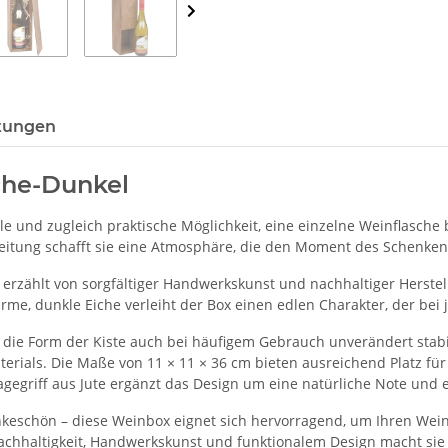
tungen
iche-Dunkel
lle und zugleich praktische Möglichkeit, eine einzelne Weinflasch
eitung schafft sie eine Atmosphäre, die den Moment des Schenken
s erzählt von sorgfältiger Handwerkskunst und nachhaltiger Herstel
e, dunkle Eiche verleiht der Box einen edlen Charakter, der bei 
 die Form der Kiste auch bei häufigem Gebrauch unverändert stabil.
erials. Die Maße von 11 × 11 × 36 cm bieten ausreichend Platz für
agegriff aus Jute ergänzt das Design um eine natürliche Note und e
nkeschön – diese Weinbox eignet sich hervorragend, um Ihren Wein
chhaltigkeit, Handwerkskunst und funktionalem Design macht sie zu