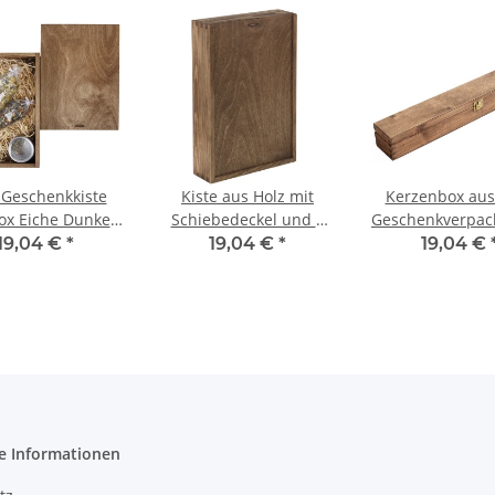
 Geschenkkiste
Kiste aus Holz mit
Kerzenbox aus 
ox Eiche Dunkel
Schiebedeckel und 2
Geschenkverpac
elbox 2,4 Liter
Fächern, 32 × 21 × 6 cm
Eiche dunk
19,04 €
*
19,04 €
*
19,04 €
te 21 x 28 x 6 cm
e Informationen