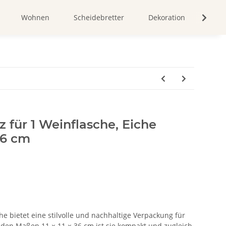
Wohnen
Scheidebretter
Dekoration
Bild
 für 1 Weinflasche, Eiche
 36 cm
e bietet eine stilvolle und nachhaltige Verpackung für
 den Maßen 11 × 11 × 36 cm ist sie kompakt und zugleich