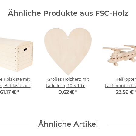
Ähnliche Produkte aus FSC-Holz
e Holzkiste mit
Großes Holzherz mit
Helikopter
l, Bettkiste aus
Fädelloch, 10 × 10 cm,
Lastenhubschr
 56 × 33 × 35 cm
Holz-Herzen
aus Holz,
61,17 €
*
0,62 €
*
23,56 €
28 × 19 × 14
Ähnliche Artikel