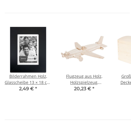
Bilderrahmen Holz,
Flugzeug aus Holz,
Groß
Glasscheibe 13 × 18 cm,
Holzspielzeug,
Decke
Stand- und
34 × 28 × 12 cm
Holz,
2,49 €
*
20,23 €
*
Wandrahmen