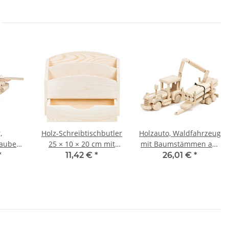
,
Holz-Schreibtischbutler
Holzauto, Waldfahrzeug
auber
25 × 10 × 20 cm mit
mit Baumstämmen auf
Schublade
Anhänger,
*
11,42 €
*
26,01 €
*
 cm
50 × 7 × 16 cm