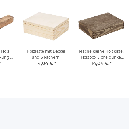
Holz,
Holzkiste mit Deckel
Flache kleine Holzkiste,
kung in
und 6 Fächern,
Holzbox Eiche dunkel
el
25,5 × 20,5 × 9 cm
24 x 17 x 5,5 cm
*
14,04 €
*
14,04 €
*