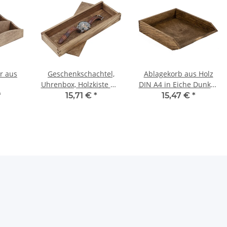
r aus
Geschenkschachtel,
Ablagekorb aus Holz
Uhrenbox, Holzkiste mit
DIN A4 in Eiche Dunkel,
age 3-
Schiebedeckel
32 × 26 × 7 cm
*
15,71 €
*
15,47 €
*
unkel