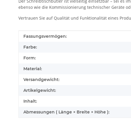
Der Schreibtischbutler ist vielseitig einsetzbar – sei es
ebenso wie die Kommissionierung technischer Geräte ode
Vertrauen Sie auf Qualität und Funktionalität eines Prod
Produkteigenschaft
Wert
Fassungsvermögen:
Farbe:
Form:
Material:
Versandgewicht:
Artikelgewicht:
Inhalt:
Abmessungen ( Länge × Breite × Höhe ):