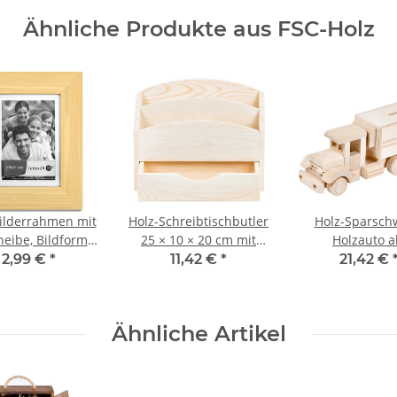
Ähnliche Produkte aus FSC-Holz
ilderrahmen mit
Holz-Schreibtischbutler
Holz-Sparsch
heibe, Bildformat
25 × 10 × 20 cm mit
Holzauto a
0 cm, Fotorahmen
Schublade
Sparbüchs
2,99 €
*
11,42 €
*
21,42 €
24 × 8 × 10
Ähnliche Artikel