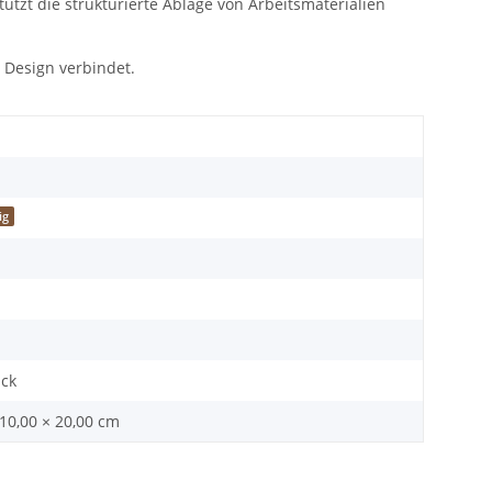
tützt die strukturierte Ablage von Arbeitsmaterialien
m Design verbindet.
ig
ück
 10,00 × 20,00 cm