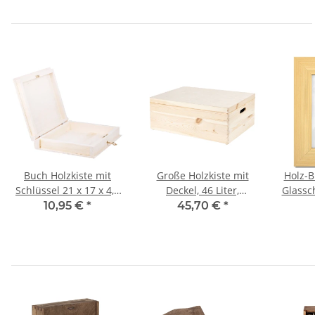
Buch Holzkiste mit
Große Holzkiste mit
Holz-B
Schlüssel 21 x 17 x 4,5
Deckel, 46 Liter,
Glassc
cm, Holzkiste
Tragegriffe,
15 × 2
10,95 €
*
45,70 €
*
60 × 40 × 23 cm