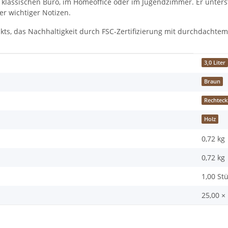
 im klassischen Büro, im Homeoffice oder im Jugendzimmer. Er unters
r wichtiger Notizen.
ukts, das Nachhaltigkeit durch FSC-Zertifizierung mit durchdachte
3,0 Liter
Braun
Rechteck
Holz
0,72 kg
0,72
kg
1,00 St
25,00 ×