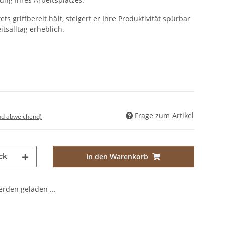
ts griffbereit hält, steigert er Ihre Produktivität spürbar
tsalltag erheblich.
Frage zum Artikel
nd abweichend)
ck
In den Warenkorb
den geladen ...