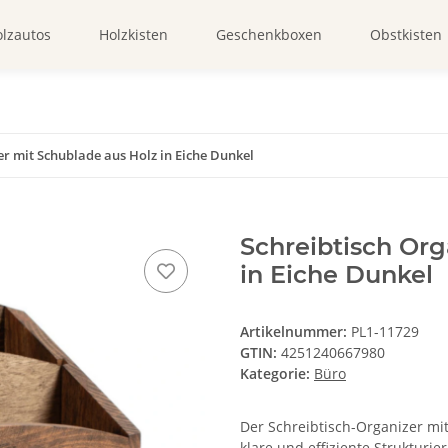
lzautos
Holzkisten
Geschenkboxen
Obstkisten
er mit Schublade aus Holz in Eiche Dunkel
Schreibtisch Org
in Eiche Dunkel
Artikelnummer:
PL1-11729
GTIN:
4251240667980
Kategorie:
Büro
Der Schreibtisch-Organizer mi
klare und effiziente Strukturie