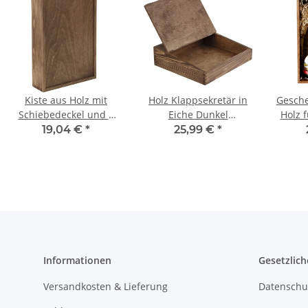
Kiste aus Holz mit
Holz Klappsekretär in
Gesche
Schiebedeckel und 2
Eiche Dunkel
Holz f
Fächern, 32 × 21 × 6 cm
Schreibtisch Akten-
E
19,04 €
*
25,99 €
*
Organizer
Informationen
Gesetzlich
Versandkosten & Lieferung
Datenschu