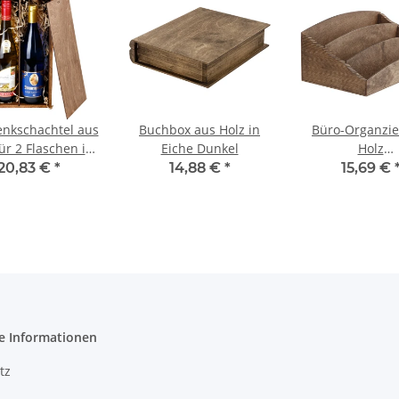
nkschachtel aus
Buchbox aus Holz in
Büro-Organzie
ür 2 Flaschen in
Eiche Dunkel
Holz
iche Dunkel
Schreibtischabl
20,83 €
*
14,88 €
*
15,69 €
lagig Eiche D
e Informationen
tz