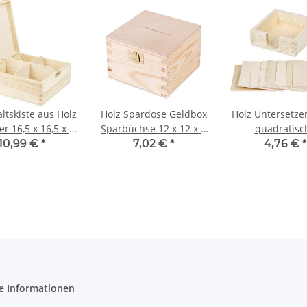
ltskiste aus Holz
Holz Spardose Geldbox
Holz Untersetzer
er 16,5 x 16,5 x 8
Sparbüchse 12 x 12 x 8
quadratisc
m, Teekiste
cm
Glasunterse
10,99 €
*
7,02 €
*
4,76 €
*
e Informationen