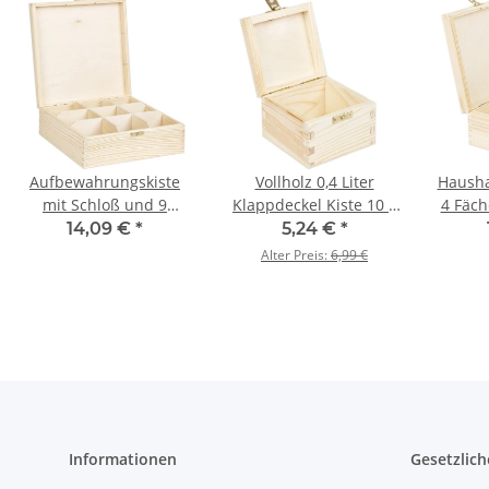
Aufbewahrungskiste
Vollholz 0,4 Liter
Hausha
mit Schloß und 9
Klappdeckel Kiste 10 x
4 Fäch
Fächer 22,5 x 22,5 x 8
10 x 7,5 cm geschliffen
c
14,09 €
*
5,24 €
*
cm
Alter Preis:
6,99 €
Informationen
Gesetzlich