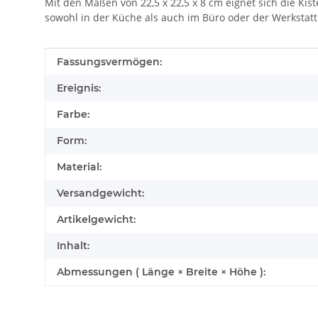
Mit den Maßen von 22,5 x 22,5 x 8 cm eignet sich die Kis
sowohl in der Küche als auch im Büro oder der Werkstatt 
Produkteigenschaft
Wert
Fassungsvermögen:
Ereignis:
Farbe:
Form:
Material:
Versandgewicht:
Artikelgewicht:
Inhalt:
Abmessungen ( Länge × Breite × Höhe ):