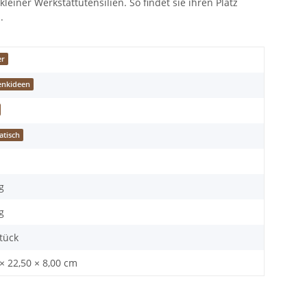
einer Werkstattutensilien. So findet sie ihren Platz
.
er
enkideen
atisch
g
g
Stück
× 22,50 × 8,00 cm