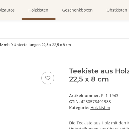
lzautos
Holzkisten
Geschenkboxen
Obstkisten
z mit 9 Unterteilungen 22,5 x 22,5 x 8 cm
Teekiste aus Hol
22,5 x 8 cm
Artikelnummer:
PL1-1943
GTIN:
4250578401983
Kategorie:
Holzkisten
Die Teekiste aus Holz mit den 
Unterteilungen zur übersicht