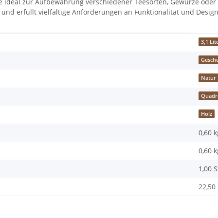
te ideal zur Aufbewahrung verschiedener Teesorten, Gewürze oder kl
und erfüllt vielfältige Anforderungen an Funktionalität und Design
3,1 Lit
Gesch
Natur
Quadr
Holz
0,60 k
0,60
k
1,00 
22,50 