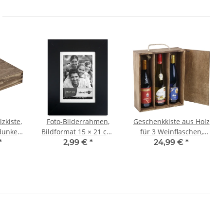
lzkiste,
Foto-Bilderrahmen,
Geschenkkiste aus Holz
dunkel
Bildformat 15 × 21 cm,
für 3 Weinflaschen,
5 cm
Glasscheibe,
36 × 30 × 11 cm
*
2,99 €
*
24,99 €
*
Wandrahmen