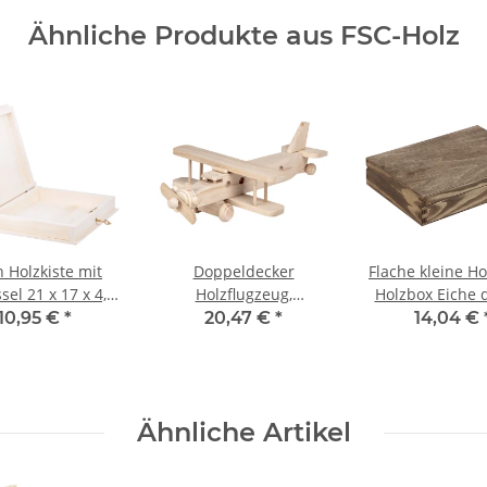
Ähnliche Produkte aus FSC-Holz
 Holzkiste mit
Doppeldecker
Flache kleine Ho
sel 21 x 17 x 4,5
Holzflugzeug,
Holzbox Eiche 
m, Holzkiste
Holzspielzeug 34 x 20 x
24 x 17 x 5,
10,95 €
*
20,47 €
*
14,04 €
8 cm
Ähnliche Artikel