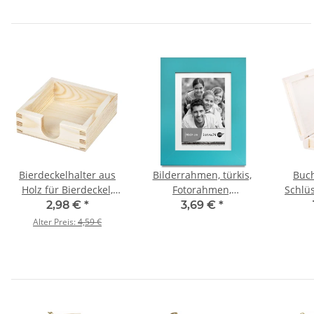
Bierdeckelhalter aus
Bilderrahmen, türkis,
Buch
Holz für Bierdeckel,
Fotorahmen,
Schlüs
125 × 125 × 45 mm
Glasscheibe,
c
2,98 €
*
3,69 €
*
Bilderformat
Alter Preis:
4,59 €
18 × 24 cm