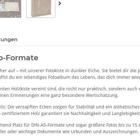
tungen
to-Formate
her auf – mit unserer Fotokiste in dunkler Eiche. Sie bietet dir d
haffst du ein lebendiges Fotoalbum des Lebens, das dich immer wie
nten Holzkiste vereint sind, die nicht nur praktisch, sondern auch 
einen Erinnerungen eine ganz besondere Wertschätzung.
ils: Die verzapften Ecken sorgen für Stabilität und ein ästhetisch
rtifiziertem Holz garantiert sie Nachhaltigkeit und Langlebigkeit
chend Platz für DIN-A5-Formate und sogar größere Fotos bis zu 15 x
Bilder oder wichtige Dokumente wie Urkunden und Auszeichnungen.