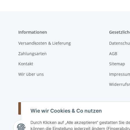
Informationen
Gesetzlich
Versandkosten & Lieferung
Datenschu
Zahlungsarten
AGB
Kontakt
Sitemap
Wir über uns
Impressu
Widerrufs
Vertrag widerrufen
Wie wir Cookies & Co nutzen
Durch Klicken auf „Alle akzeptieren“ gestatten Sie d
können die Einstellung jederzeit ändern (Fingerabdru