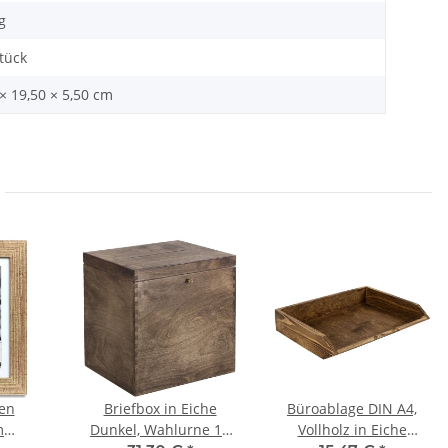
g
Stück
× 19,50 × 5,50 cm
en
Briefbox in Eiche
Büroablage DIN A4,
m
Dunkel, Wahlurne 17
Vollholz in Eiche