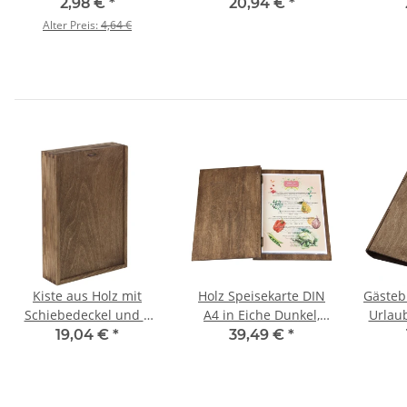
24,5 x 14,5 x 12,5 cm
Holzspielzeug,
Grader
2,98 €
*
20,94 €
*
27 × 7 × 10 cm
Alter Preis:
4,64 €
tt
Kiste aus Holz mit
Holz Speisekarte DIN
Gästeb
Schiebedeckel und 2
A4 in Eiche Dunkel,
Urlau
Fächern, 32 × 21 × 6 cm
Menükarte
ein u
19,04 €
*
39,49 €
*
A5-H