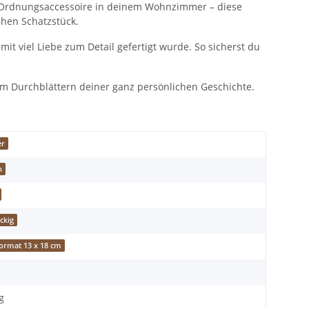
es Ordnungsaccessoire in deinem Wohnzimmer – diese
chen Schatzstück.
it viel Liebe zum Detail gefertigt wurde. So sicherst du
im Durchblättern deiner ganz persönlichen Geschichte.
er
n
ckig
ormat 13 x 18 cm
g