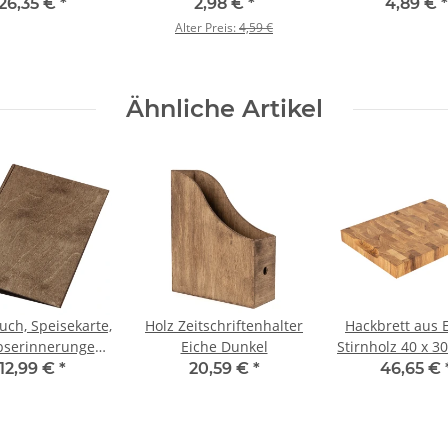
, 39 × 9 × 14 cm
125 × 125 × 45 mm
Wandrahme
26,35 €
*
2,98 €
*
4,89 €
*
Rückenlader, hor
Alter Preis:
4,59 €
und vertik
Ähnliche Artikel
uch, Speisekarte,
Holz Zeitschriftenhalter
Hackbrett aus 
bserinnerungen,
Eiche Dunkel
Stirnholz 40 x 3
niverseller DIN-
Schneidebr
12,99 €
*
20,59 €
*
46,65 €
efter in Eiche
dunkel