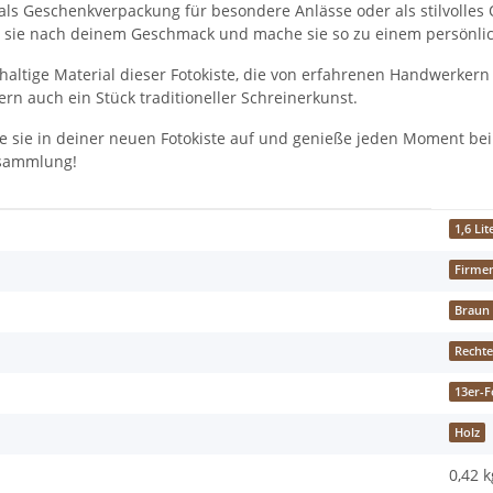
 als Geschenkverpackung für besondere Anlässe oder als stilvoll
lte sie nach deinem Geschmack und mache sie so zu einem persönli
ltige Material dieser Fotokiste, die von erfahrenen Handwerkern m
rn auch ein Stück traditioneller Schreinerkunst.
e sie in deiner neuen Fotokiste auf und genieße jeden Moment be
tosammlung!
1,6 Lit
Firme
Braun
Rechte
13er-F
Holz
0,42 k