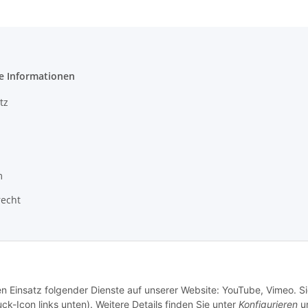
e Informationen
tz
m
recht
en Einsatz folgender Dienste auf unserer Website: YouTube, Vimeo. S
ck-Icon links unten). Weitere Details finden Sie unter
Konfigurieren
un