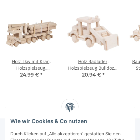
Holz-Lkw mit Kran,
Holz Radlader,
Bau
Holzspielzeug,
Holzspielzeug Bulldozer
S
Kinderspielzeug,
27 x 10 x 14 cm
Gra
24,99 €
*
20,94 €
*
32 × 9 × 15 cm
Wie wir Cookies & Co nutzen
Durch Klicken auf „Alle akzeptieren“ gestatten Sie den