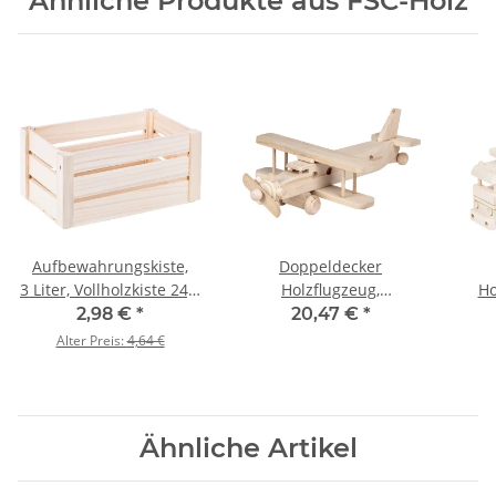
Ähnliche Produkte aus FSC-Holz
Aufbewahrungskiste,
Doppeldecker
3 Liter, Vollholzkiste 24,5
Holzflugzeug,
Ho
x 14,5 x 12,5 cm
Holzspielzeug 34 x 20 x 8
2,98 €
*
20,47 €
*
cm
Alter Preis:
4,64 €
Ähnliche Artikel