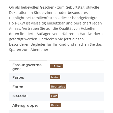
Ob als liebevolles Geschenk zum Geburtstag, stilvolle
Dekoration im Kinderzimmer oder besonderes
Highlight bei Familienfesten – dieser handgefertigte
Holz-LKW ist vielseitig einsetzbar und bereichert jeden
Anlass. Vertrauen Sie auf die Qualität von Holzelfen,
deren limitierte Auflagen von erfahrenen Handwerkern
gefertigt werden. Entdecken Sie jetzt diesen
besonderen Begleiter für Ihr Kind und machen Sie das
Sparen zum Abenteuer!
Fassungsvermö
Produkteigenschaft
Wert
1,5 Liter
gen:
Farbe:
Natur
Form:
Rechteckig
Material:
Holz
Altersgruppe:
Kinder