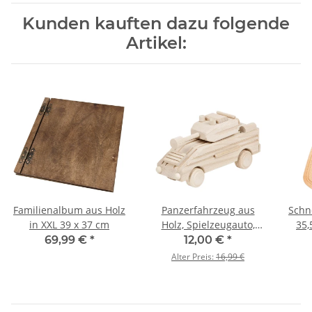
Kunden kauften dazu folgende
Artikel:
Familienalbum aus Holz
Panzerfahrzeug aus
Schne
in XXL 39 x 37 cm
Holz, Spielzeugauto,
35,
Holzauto, 22 × 8 × 12 cm
Br
69,99 €
*
12,00 €
*
Alter Preis:
16,99 €