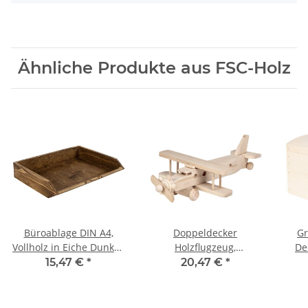
Ähnliche Produkte aus FSC-Holz
Büroablage DIN A4,
Doppeldecker
Gr
Vollholz in Eiche Dunkel,
Holzflugzeug,
De
34 × 27 × 7 cm
Holzspielzeug 34 x 20 x 8
Hol
15,47 €
*
20,47 €
*
cm