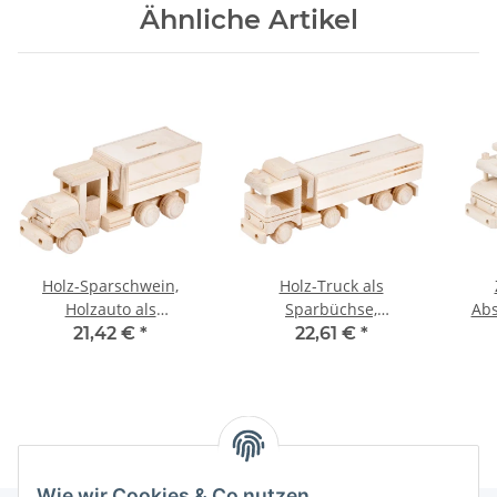
Ähnliche Artikel
Holz-Sparschwein,
Holz-Truck als
Holzauto als
Sparbüchse,
Ab
Sparbüchse,
Holzspielzeug,
Pkw a
21,42 €
*
22,61 €
*
24 × 8 × 10 cm
29 × 7 × 11 cm
Wie wir Cookies & Co nutzen