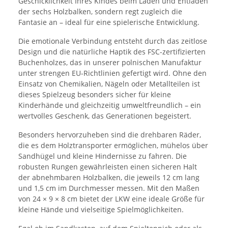
Geschicklichkeit Ihres Kindes beim Laden und Entladen
der sechs Holzbalken, sondern regt zugleich die
Fantasie an – ideal für eine spielerische Entwicklung.
Die emotionale Verbindung entsteht durch das zeitlose
Design und die natürliche Haptik des FSC-zertifizierten
Buchenholzes, das in unserer polnischen Manufaktur
unter strengen EU-Richtlinien gefertigt wird. Ohne den
Einsatz von Chemikalien, Nägeln oder Metallteilen ist
dieses Spielzeug besonders sicher für kleine
Kinderhände und gleichzeitig umweltfreundlich – ein
wertvolles Geschenk, das Generationen begeistert.
Besonders hervorzuheben sind die drehbaren Räder,
die es dem Holztransporter ermöglichen, mühelos über
Sandhügel und kleine Hindernisse zu fahren. Die
robusten Rungen gewährleisten einen sicheren Halt
der abnehmbaren Holzbalken, die jeweils 12 cm lang
und 1,5 cm im Durchmesser messen. Mit den Maßen
von 24 × 9 × 8 cm bietet der LKW eine ideale Größe für
kleine Hände und vielseitige Spielmöglichkeiten.