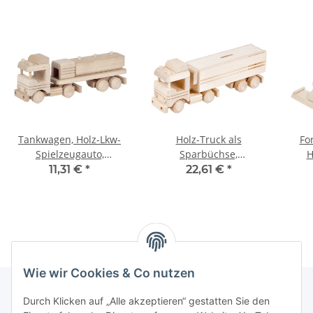
Tankwagen, Holz-Lkw-
Holz-Truck als
Fo
Spielzeugauto,
Sparbüchse,
H
Kinderspielzeug
Holzspielzeug,
11,31 €
*
22,61 €
*
29 × 7 × 10 cm
29 × 7 × 11 cm
Wie wir Cookies & Co nutzen
Durch Klicken auf „Alle akzeptieren“ gestatten Sie den