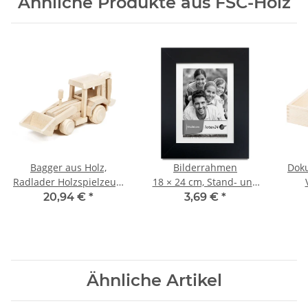
Ähnliche Produkte aus FSC-Holz
Bagger aus Holz,
Bilderrahmen
Dok
Radlader Holzspielzeug,
18 × 24 cm, Stand- und
27 × 7 × 10 cm
Wandrahmen,
Que
20,94 €
*
3,69 €
*
Glasscheibe
Ähnliche Artikel