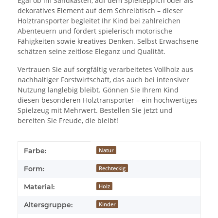
Egal ob im Sandkasten, auf dem Spielteppich oder als
dekoratives Element auf dem Schreibtisch – dieser
Holztransporter begleitet Ihr Kind bei zahlreichen
Abenteuern und fördert spielerisch motorische
Fähigkeiten sowie kreatives Denken. Selbst Erwachsene
schätzen seine zeitlose Eleganz und Qualität.
Vertrauen Sie auf sorgfältig verarbeitetes Vollholz aus
nachhaltiger Forstwirtschaft, das auch bei intensiver
Nutzung langlebig bleibt. Gönnen Sie Ihrem Kind
diesen besonderen Holztransporter – ein hochwertiges
Spielzeug mit Mehrwert. Bestellen Sie jetzt und
bereiten Sie Freude, die bleibt!
Produkteigenschaft
Wert
Farbe:
Natur
Form:
Rechteckig
Material:
Holz
Altersgruppe:
Kinder