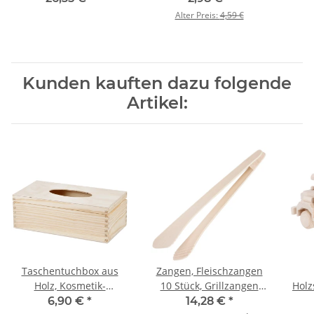
Alter Preis:
4,59 €
Kunden kauften dazu folgende
Artikel:
Taschentuchbox aus
Zangen, Fleischzangen
Holz, Kosmetik-
10 Stück, Grillzangen
Holz
Tissuebox mit
aus Buchenholz 30 cm
6,90 €
*
14,28 €
*