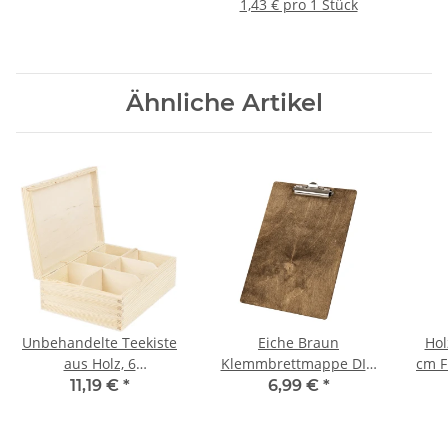
Klappdeckel
1,43 € pro 1 Stück
Ähnliche Artikel
Unbehandelte Teekiste
Eiche Braun
Hol
aus Holz, 6
Klemmbrettmappe DIN
cm F
Unterteilungen,
A4
m
11,19 €
*
6,99 €
*
22,5 × 16,5 × 8 cm