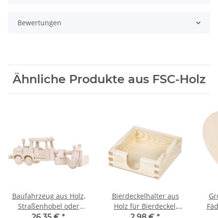
Bewertungen
Ähnliche Produkte aus FSC-Holz
Baufahrzeug aus Holz,
Bierdeckelhalter aus
Gr
Straßenhobel oder
Holz für Bierdeckel,
Fäd
Grader, 39 × 9 × 14 cm
125 × 125 × 45 mm
26,35 €
*
2,98 €
*