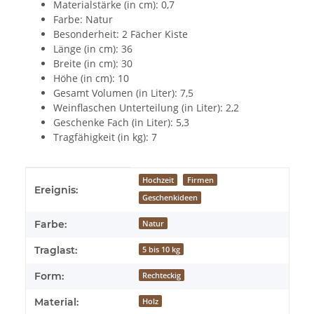
Materialstärke (in cm): 0,7
Farbe: Natur
Besonderheit: 2 Fächer Kiste
Länge (in cm): 36
Breite (in cm): 30
Höhe (in cm): 10
Gesamt Volumen (in Liter): 7,5
Weinflaschen Unterteilung (in Liter): 2,2
Geschenke Fach (in Liter): 5,3
Tragfähigkeit (in kg): 7
Produkteigenschaft
Wert
Hochzeit
Firmen
Ereignis:
Geschenkideen
Farbe:
Natur
Traglast:
5 bis 10 kg
Form:
Rechteckig
Material:
Holz