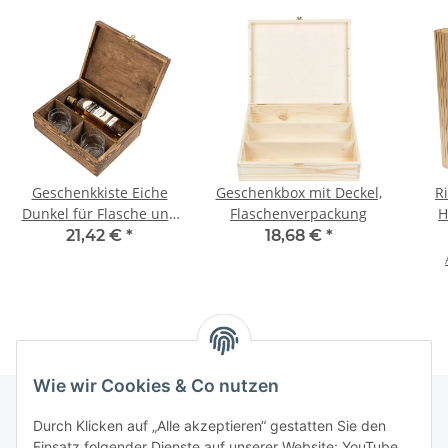
Geschenkkiste Eiche
Geschenkbox mit Deckel,
R
Dunkel für Flasche und
Flaschenverpackung
H
Gläser
21,42 €
*
18,68 €
*
Wie wir Cookies & Co nutzen
Durch Klicken auf „Alle akzeptieren“ gestatten Sie den
Einsatz folgender Dienste auf unserer Website: YouTube,