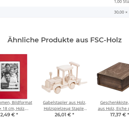
1,00 St
30,00 ×
Ähnliche Produkte aus FSC-Holz
hmen, Bildformat
Gabelstapler aus Holz,
Geschenkkiste
× 18 cm, Holz,
Holzspielzeug Stapler
aus Holz, Eiche 
lasscheibe,
32 × 9 × 16 cm
24 × 19 × 8
2,49 €
*
26,01 €
*
17,37 €
htglasrahmen