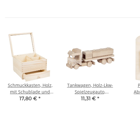
Schmuckkasten, Holz,
Tankwagen, Holz-Lkw-
P
mit Schublade und
Spielzeugauto,
Ab
Spiegel, 18 × 15 × 11 cm
Kinderspielzeug
Halt
17,80 €
*
11,31 €
*
29 × 7 × 10 cm