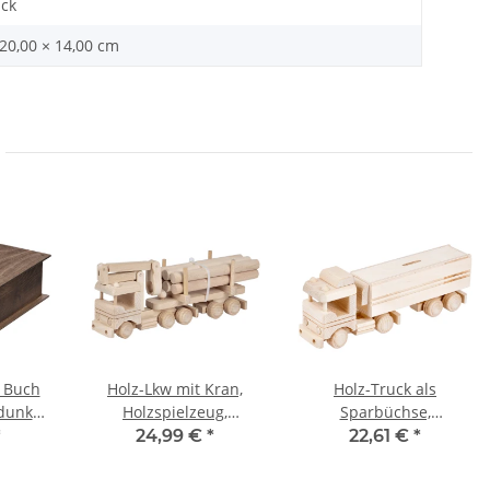
ück
 20,00 × 14,00 cm
, Buch
Holz-Lkw mit Kran,
Holz-Truck als
dunkel,
Holzspielzeug,
Sparbüchse,
 cm
Kinderspielzeug,
Holzspielzeug,
*
24,99 €
*
22,61 €
*
32 × 9 × 15 cm
29 × 7 × 11 cm