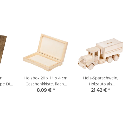
un
Holzbox 20 x 11 x 4 cm
Holz-Sparschwein,
pe DIN
Geschenkkiste, flache
Holzauto als
Kiste aus Holz
Sparbüchse,
8,09 €
*
21,42 €
*
24 × 8 × 10 cm