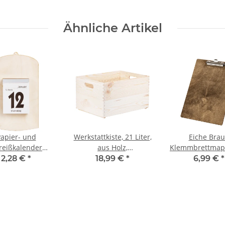
Ähnliche Artikel
apier- und
Werkstattkiste, 21 Liter,
Eiche Bra
reißkalender
aus Holz,
Klemmbrettmap
erung aus Holz
40 × 30 × 24 cm
A4
2,28 €
*
18,99 €
*
6,99 €
*