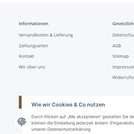
Informationen
Gesetzlich
Versandkosten & Lieferung
Datenschu
Zahlungsarten
AGB
Kontakt
Sitemap
Wir über uns
Impressu
Widerrufs
Vertrag widerrufen
Wie wir Cookies & Co nutzen
Durch Klicken auf „Alle akzeptieren“ gestatten Sie d
können die Einstellung jederzeit ändern (Fingerabdru
unserer
Datenschutzerklärung
.