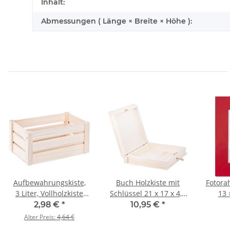
Inhalt:
Abmessungen ( Länge × Breite × Höhe ):
Aufbewahrungskiste,
Buch Holzkiste mit
Fotora
3 Liter, Vollholzkiste
Schlüssel 21 x 17 x 4,5
13 
24,5 x 14,5 x 12,5 cm
cm, Holzkiste
G
2,98 €
*
10,95 €
*
Ec
Alter Preis:
4,64 €