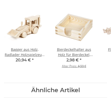
Bagger aus Holz,
Bierdeckelhalter aus
F
Radlader Holzspielzeug,
Holz für Bierdeckel,
27 × 7 × 10 cm
125 × 125 × 45 mm
20,94 €
*
2,98 €
*
Alter Preis:
4,59 €
Ähnliche Artikel