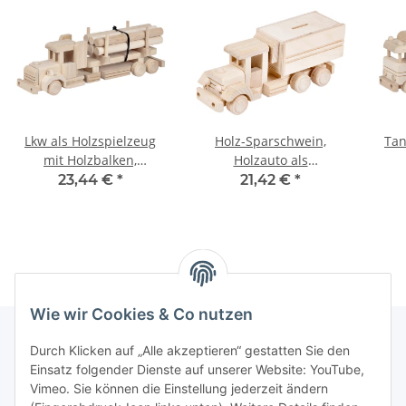
Lkw als Holzspielzeug
Holz-Sparschwein,
Tan
mit Holzbalken,
Holzauto als
37 × 8 × 12 cm
Sparbüchse,
23,44 €
*
21,42 €
*
24 × 8 × 10 cm
Wie wir Cookies & Co nutzen
Durch Klicken auf „Alle akzeptieren“ gestatten Sie den
Einsatz folgender Dienste auf unserer Website: YouTube,
Informationen
Vimeo. Sie können die Einstellung jederzeit ändern