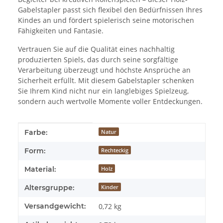
Gabelstapler passt sich flexibel den Bedürfnissen Ihres
Kindes an und fördert spielerisch seine motorischen
Fähigkeiten und Fantasie.
Vertrauen Sie auf die Qualität eines nachhaltig
produzierten Spiels, das durch seine sorgfältige
Verarbeitung überzeugt und höchste Ansprüche an
Sicherheit erfüllt. Mit diesem Gabelstapler schenken
Sie Ihrem Kind nicht nur ein langlebiges Spielzeug,
sondern auch wertvolle Momente voller Entdeckungen.
Produkteigenschaft
Wert
Farbe:
Natur
Form:
Rechteckig
Material:
Holz
Altersgruppe:
Kinder
Versandgewicht:
0,72 kg