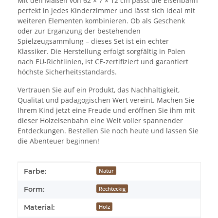
Mit den Maßen von 62 × 7 × 12 cm passt die Eisenbahn
perfekt in jedes Kinderzimmer und lässt sich ideal mit
weiteren Elementen kombinieren. Ob als Geschenk
oder zur Ergänzung der bestehenden
Spielzeugsammlung – dieses Set ist ein echter
Klassiker. Die Herstellung erfolgt sorgfältig in Polen
nach EU-Richtlinien, ist CE-zertifiziert und garantiert
höchste Sicherheitsstandards.
Vertrauen Sie auf ein Produkt, das Nachhaltigkeit,
Qualität und pädagogischen Wert vereint. Machen Sie
Ihrem Kind jetzt eine Freude und eröffnen Sie ihm mit
dieser Holzeisenbahn eine Welt voller spannender
Entdeckungen. Bestellen Sie noch heute und lassen Sie
die Abenteuer beginnen!
Produkteigenschaft
Wert
Farbe:
Natur
Form:
Rechteckig
Material:
Holz