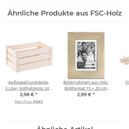
Ähnliche Produkte aus FSC-Holz
Aufbewahrungskiste,
Bilderrahmen aus Holz,
F
3 Liter, Vollholzkiste 24,5
Bildformat 15 × 20 cm,
x 14,5 x 12,5 cm
Standfuß und
2,98 €
*
2,99 €
*
Aufhängung
Alter Preis:
4,64 €