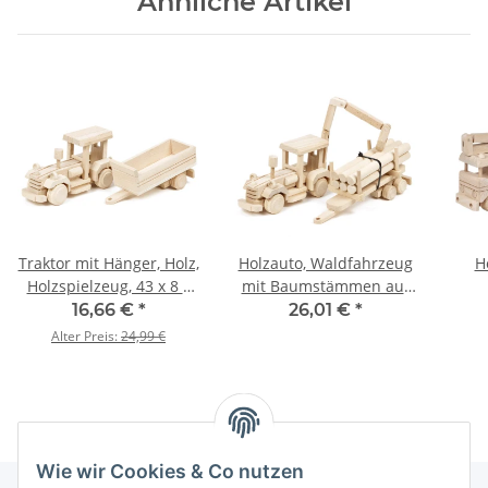
Ähnliche Artikel
Traktor mit Hänger, Holz,
Holzauto, Waldfahrzeug
H
Holzspielzeug, 43 x 8 x
mit Baumstämmen auf
12 cm
Anhänger,
16,66 €
*
26,01 €
*
50 × 7 × 16 cm
Alter Preis:
24,99 €
Wie wir Cookies & Co nutzen