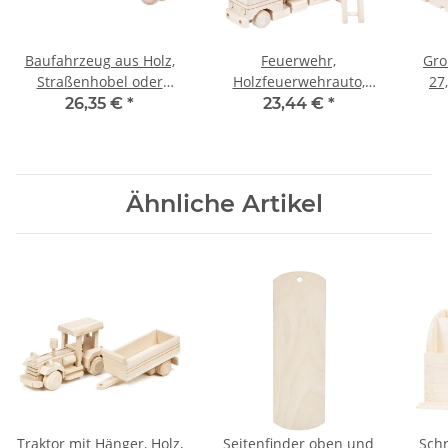
Baufahrzeug aus Holz,
Feuerwehr,
Gro
Straßenhobel oder
Holzfeuerwehrauto,
27,
Grader, 39 × 9 × 14 cm
Holzspielzeug,
26,35 €
*
23,44 €
*
33 × 7 × 12 cm
Ähnliche Artikel
Traktor mit Hänger, Holz,
Seitenfinder oben und
Schr