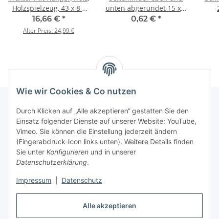
Holzspielzeug, 43 x 8 x
unten abgerundet 15 x 5
12 cm
cm
Sc
16,66 €
*
0,62 €
*
Alter Preis:
24,99 €
Wie wir Cookies & Co nutzen
Durch Klicken auf „Alle akzeptieren“ gestatten Sie den
Einsatz folgender Dienste auf unserer Website: YouTube,
Informationen
Vimeo. Sie können die Einstellung jederzeit ändern
(Fingerabdruck-Icon links unten). Weitere Details finden
Gesetzliche Informationen
Sie unter
Konfigurieren
und in unserer
Datenschutzerklärung
.
Impressum
|
Datenschutz
Vertrag widerrufen
Alle akzeptieren