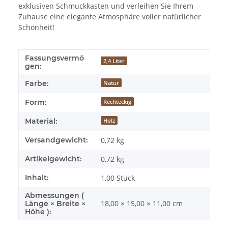
exklusiven Schmuckkasten und verleihen Sie Ihrem
Zuhause eine elegante Atmosphäre voller natürlicher
Schönheit!
Fassungsvermö
Produkteigenschaft
Wert
2,4 Liter
gen:
Farbe:
Natur
Form:
Rechteckig
Material:
Holz
Versandgewicht:
0,72 kg
Artikelgewicht:
0,72
kg
Inhalt:
1,00 Stück
Abmessungen (
18,00 × 15,00 × 11,00 cm
Länge × Breite ×
Höhe ):