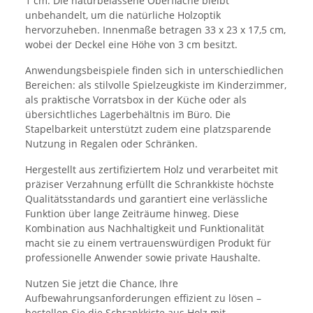
1 cm. Die naturbelassene Oberfläche bleibt
unbehandelt, um die natürliche Holzoptik
hervorzuheben. Innenmaße betragen 33 x 23 x 17,5 cm,
wobei der Deckel eine Höhe von 3 cm besitzt.
Anwendungsbeispiele finden sich in unterschiedlichen
Bereichen: als stilvolle Spielzeugkiste im Kinderzimmer,
als praktische Vorratsbox in der Küche oder als
übersichtliches Lagerbehältnis im Büro. Die
Stapelbarkeit unterstützt zudem eine platzsparende
Nutzung in Regalen oder Schränken.
Hergestellt aus zertifiziertem Holz und verarbeitet mit
präziser Verzahnung erfüllt die Schrankkiste höchste
Qualitätsstandards und garantiert eine verlässliche
Funktion über lange Zeiträume hinweg. Diese
Kombination aus Nachhaltigkeit und Funktionalität
macht sie zu einem vertrauenswürdigen Produkt für
professionelle Anwender sowie private Haushalte.
Nutzen Sie jetzt die Chance, Ihre
Aufbewahrungsanforderungen effizient zu lösen –
bestellen Sie die Schrankkiste aus Holz mit