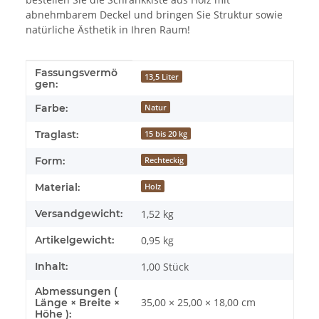
abnehmbarem Deckel und bringen Sie Struktur sowie
natürliche Ästhetik in Ihren Raum!
Fassungsvermö
Produkteigenschaft
Wert
13,5 Liter
gen:
Farbe:
Natur
Traglast:
15 bis 20 kg
Form:
Rechteckig
Material:
Holz
Versandgewicht:
1,52 kg
Artikelgewicht:
0,95
kg
Inhalt:
1,00 Stück
Abmessungen (
35,00 × 25,00 × 18,00 cm
Länge × Breite ×
Höhe ):