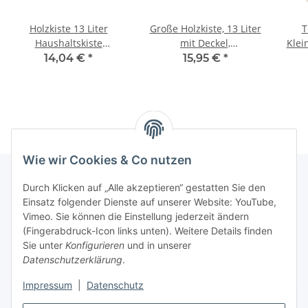
Holzkiste 13 Liter
Große Holzkiste, 13 Liter
T
Haushaltskiste
mit Deckel,
Klei
40 × 30 × 14 cm Box
40 × 30 × 14 cm
mit 
14,04 €
*
15,95 €
*
Wie wir Cookies & Co nutzen
Durch Klicken auf „Alle akzeptieren“ gestatten Sie den
Einsatz folgender Dienste auf unserer Website: YouTube,
Informationen
Vimeo. Sie können die Einstellung jederzeit ändern
(Fingerabdruck-Icon links unten). Weitere Details finden
Gesetzliche Informationen
Sie unter
Konfigurieren
und in unserer
Datenschutzerklärung
.
Impressum
|
Datenschutz
Vertrag widerrufen