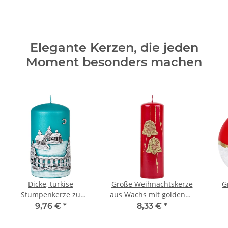
Elegante Kerzen, die jeden
Moment besonders machen
Dicke, türkise
Große Weihnachtskerze
G
Stumpenkerze zu
aus Wachs mit goldenen
Weihnachten mit einem
Glocken, Stumpenkerze
We
9,76 €
*
8,33 €
*
Wachsmotiv in
Handarbeit