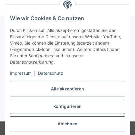
Wie wir Cookies & Co nutzen
Durch Klicken auf „Alle akzeptieren“ gestatten Sie den
Einsatz folgender Dienste auf unserer Website: YouTube,
Informationen
Vimeo. Sie können die Einstellung jederzeit ändern
(Fingerabdruck-Icon links unten). Weitere Details finden
Gesetzliche Informationen
Sie unter
Konfigurieren
und in unserer
Datenschutzerklärung
.
Impressum
|
Datenschutz
Vertrag widerrufen
Alle akzeptieren
Konfigurieren
* Alle Preise inkl. gesetzlicher USt., zzgl.
Versand
Ablehnen
© lotex24systems GmbH
Besucherzähler: 315752
Handwerker und
Händler leben hier Leidenschaften.