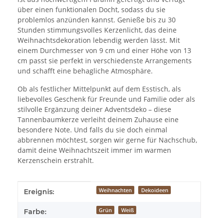
über einen funktionalen Docht, sodass du sie
problemlos anzünden kannst. Genieße bis zu 30
Stunden stimmungsvolles Kerzenlicht, das deine
Weihnachtsdekoration lebendig werden lässt. Mit
einem Durchmesser von 9 cm und einer Höhe von 13
cm passt sie perfekt in verschiedenste Arrangements
und schafft eine behagliche Atmosphäre.
Ob als festlicher Mittelpunkt auf dem Esstisch, als
liebevolles Geschenk für Freunde und Familie oder als
stilvolle Ergänzung deiner Adventsdeko – diese
Tannenbaumkerze verleiht deinem Zuhause eine
besondere Note. Und falls du sie doch einmal
abbrennen möchtest, sorgen wir gerne für Nachschub,
damit deine Weihnachtszeit immer im warmen
Kerzenschein erstrahlt.
Produkteigenschaft
Wert
Weihnachten
Dekoideen
Ereignis:
Grün
Weiß
Farbe: