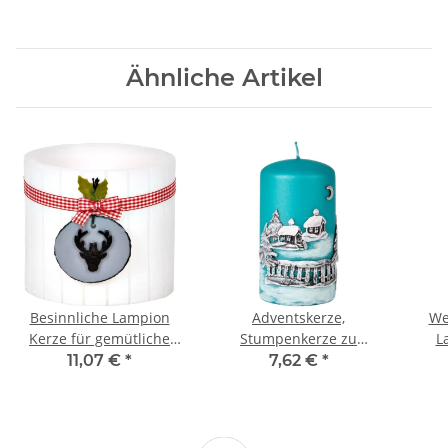
Ähnliche Artikel
Besinnliche Lampion
Adventskerze,
We
Kerze für gemütliche
Stumpenkerze zu
L
Winterabende
Weihnachten in Türkis
11,07 €
*
7,62 €
*