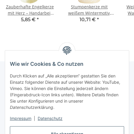
Zauberhafte Engelkerze
Stumpenkerze mit
Wei
mit Herz – Handarbeit
weißem Wintermotiv,
Wa
für dein Fest
Kranz- und
We
5,85 €
*
10,71 €
*
Adventskerze
Wie wir Cookies & Co nutzen
Durch Klicken auf „Alle akzeptieren“ gestatten Sie den
Einsatz folgender Dienste auf unserer Website: YouTube,
Informationen
Vimeo. Sie können die Einstellung jederzeit ändern
(Fingerabdruck-Icon links unten). Weitere Details finden
Gesetzliche Informationen
Sie unter
Konfigurieren
und in unserer
Datenschutzerklärung
.
Impressum
|
Datenschutz
Vertrag widerrufen
Alle akzeptieren