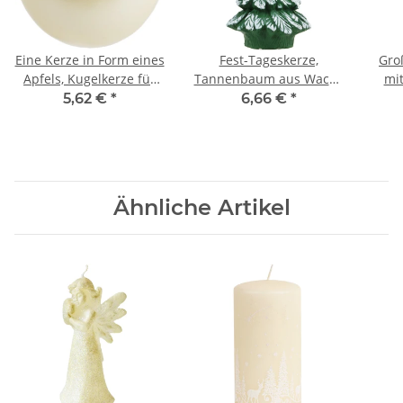
Eine Kerze in Form eines
Fest-Tageskerze,
Gro
Apfels, Kugelkerze für
Tannenbaum aus Wachs
mi
den Mittelpunkt
als Weihnachtskerze,
5,62 €
*
6,66 €
*
Figuren Kerze
Ähnliche Artikel