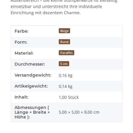
Außenbereich – die kleine Stumpenkerze ist vielseitig
einsetzbar und unterstreicht Ihre individuelle
Einrichtung mit dezentem Charme.
Produkteigenschaft
Wert
Farbe:
Beige
Form:
Rund
Material:
Paraffin
Durchmesser:
5 cm
Versandgewicht:
0,16 kg
Artikelgewicht:
0,14
kg
Inhalt:
1,00 Stück
Abmessungen (
5,00 × 5,00 × 8,00 cm
Länge × Breite ×
Höhe ):