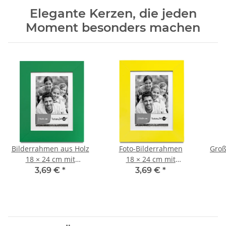
Elegante Kerzen, die jeden
Moment besonders machen
Bilderrahmen aus Holz
Foto-Bilderrahmen
Groß
18 × 24 cm mit
18 × 24 cm mit
Glasscheibe,
Glasscheibe,
We
3,69 €
*
3,69 €
*
Fotorahmen
Standrahmen,
Wandrahmen