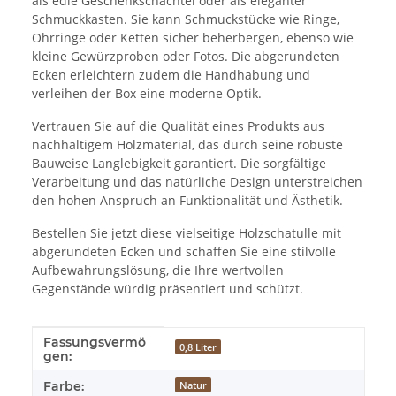
als edle Geschenkschachtel oder als eleganter
Schmuckkasten. Sie kann Schmuckstücke wie Ringe,
Ohrringe oder Ketten sicher beherbergen, ebenso wie
kleine Gewürzproben oder Fotos. Die abgerundeten
Ecken erleichtern zudem die Handhabung und
verleihen der Box eine moderne Optik.
Vertrauen Sie auf die Qualität eines Produkts aus
nachhaltigem Holzmaterial, das durch seine robuste
Bauweise Langlebigkeit garantiert. Die sorgfältige
Verarbeitung und das natürliche Design unterstreichen
den hohen Anspruch an Funktionalität und Ästhetik.
Bestellen Sie jetzt diese vielseitige Holzschatulle mit
abgerundeten Ecken und schaffen Sie eine stilvolle
Aufbewahrungslösung, die Ihre wertvollen
Gegenstände würdig präsentiert und schützt.
Fassungsvermö
Produkteigenschaft
Wert
0,8 Liter
gen:
Farbe:
Natur