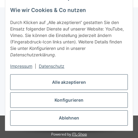
Wie wir Cookies & Co nutzen
Durch Klicken auf „Alle akzeptieren“ gestatten Sie den
Einsatz folgender Dienste auf unserer Website: YouTube,
Informationen
Vimeo. Sie können die Einstellung jederzeit ändern
(Fingerabdruck-Icon links unten). Weitere Details finden
Gesetzliche Informationen
Sie unter
Konfigurieren
und in unserer
Datenschutzerklärung
.
Impressum
|
Datenschutz
Vertrag widerrufen
Alle akzeptieren
Konfigurieren
* Alle Preise inkl. gesetzlicher USt., zzgl.
Versand
Ablehnen
© lotex24systems GmbH
Besucherzähler: 318623
Handwerker und
Händler leben hier Leidenschaften.
Powered by
JTL-Shop