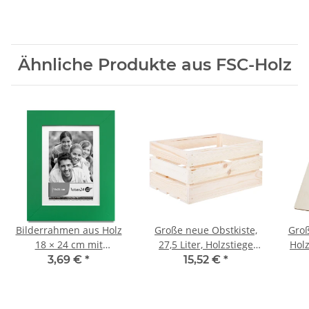
Ähnliche Produkte aus FSC-Holz
Bilderrahmen aus Holz
Große neue Obstkiste,
Groß
18 × 24 cm mit
27,5 Liter, Holzstiege
Holz
Glasscheibe,
46 × 32 × 23 cm
mi
3,69 €
*
15,52 €
*
Fotorahmen