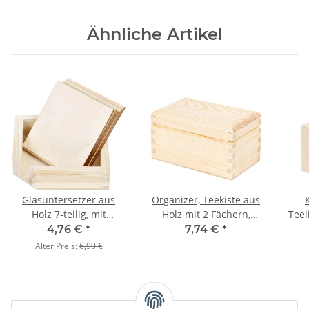
Ähnliche Artikel
Glasuntersetzer aus
Organizer, Teekiste aus
Holz 7-teilig, mit
Holz mit 2 Fächern,
Teel
Spenderbox
15 × 10 × 8 cm
4,76 €
*
7,74 €
*
Alter Preis:
6,99 €