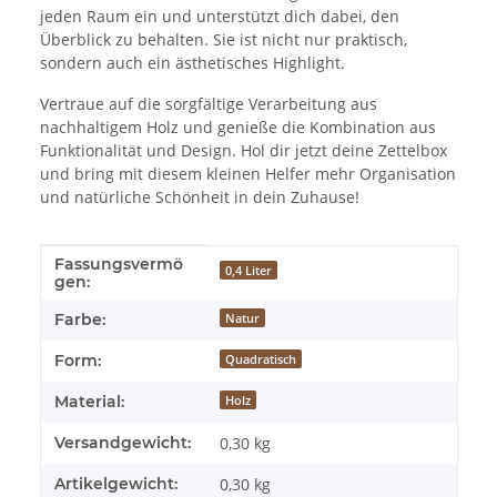
jeden Raum ein und unterstützt dich dabei, den
Überblick zu behalten. Sie ist nicht nur praktisch,
sondern auch ein ästhetisches Highlight.
Vertraue auf die sorgfältige Verarbeitung aus
nachhaltigem Holz und genieße die Kombination aus
Funktionalität und Design. Hol dir jetzt deine Zettelbox
und bring mit diesem kleinen Helfer mehr Organisation
und natürliche Schönheit in dein Zuhause!
Fassungsvermö
Produkteigenschaft
Wert
0,4 Liter
gen:
Farbe:
Natur
Form:
Quadratisch
Material:
Holz
Versandgewicht:
0,30 kg
Artikelgewicht:
0,30
kg