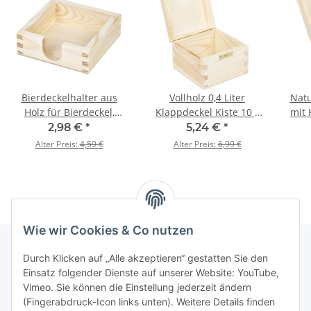
Bierdeckelhalter aus
Vollholz 0,4 Liter
Natu
Holz für Bierdeckel,
Klappdeckel Kiste 10 x
mit 
125 × 125 × 45 mm
10 x 7,5 cm geschliffen
2,98 €
*
5,24 €
*
Alter Preis:
4,59 €
Alter Preis:
6,99 €
Wie wir Cookies & Co nutzen
Durch Klicken auf „Alle akzeptieren“ gestatten Sie den
Einsatz folgender Dienste auf unserer Website: YouTube,
Informationen
Vimeo. Sie können die Einstellung jederzeit ändern
(Fingerabdruck-Icon links unten). Weitere Details finden