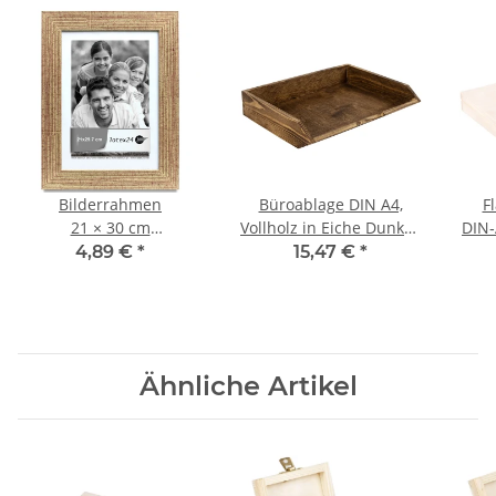
Bilderrahmen
Büroablage DIN A4,
F
21 × 30 cm
Vollholz in Eiche Dunkel,
DIN‑
Wandrahmen,
34 × 27 × 7 cm
4,89 €
*
15,47 €
*
Rückenlader, horizontal
und vertikal
Ähnliche Artikel