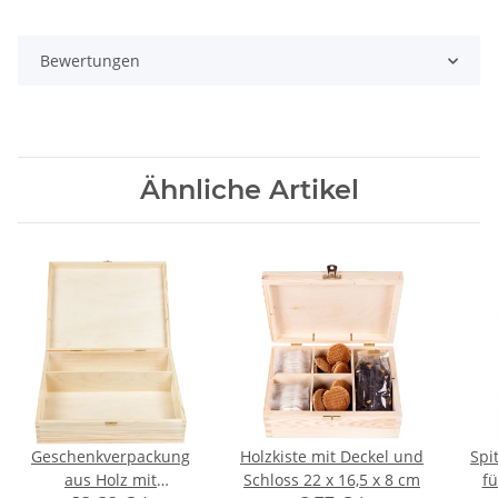
Bewertungen
Ähnliche Artikel
Geschenkverpackung
Holzkiste mit Deckel und
Spi
aus Holz mit
Schloss 22 x 16,5 x 8 cm
fü