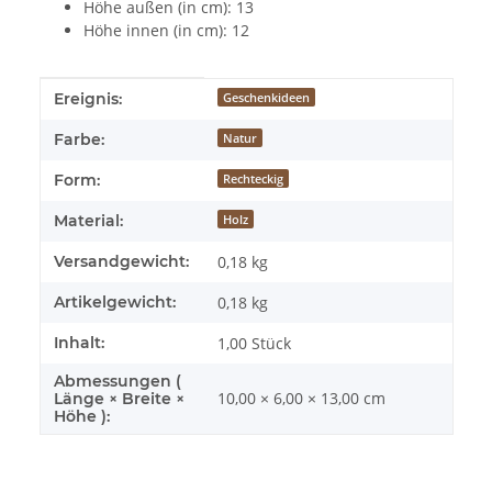
Höhe außen (in cm): 13
Höhe innen (in cm): 12
Produkteigenschaft
Wert
Ereignis:
Geschenkideen
Farbe:
Natur
Form:
Rechteckig
Material:
Holz
Versandgewicht:
0,18 kg
Artikelgewicht:
0,18
kg
Inhalt:
1,00 Stück
Abmessungen (
10,00 × 6,00 × 13,00 cm
Länge × Breite ×
Höhe ):