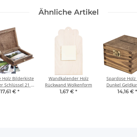
Ähnliche Artikel
 Holz Bilderkiste
Wandkalender Holz
Spardose Holz
ter Schlüssel 21 x
Rückwand Wolkenform
Dunkel Geldka
17 x 4,5 cm
Holzbox
17,61 €
*
1,67 €
*
14,16 €