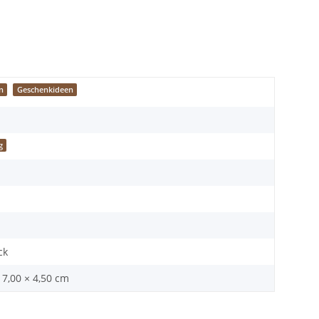
n
Geschenkideen
g
ck
17,00 × 4,50 cm