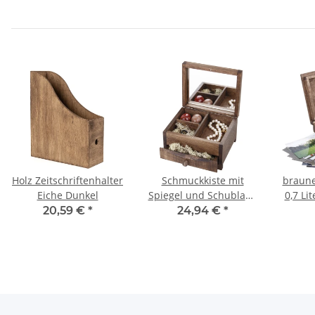
Holz Zeitschriftenhalter
Schmuckkiste mit
braune
Eiche Dunkel
Spiegel und Schublade
0,7 Li
in Eiche Dunkel 18 x 15
20,59 €
*
24,94 €
*
x 11 cm