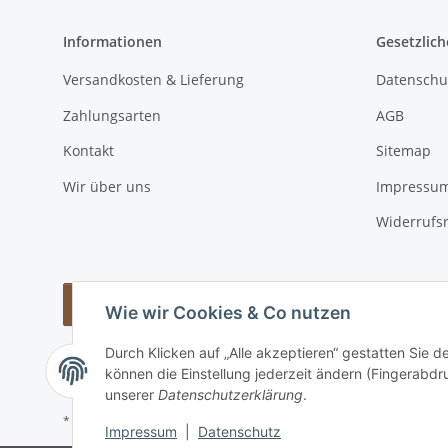
Informationen
Gesetzlich
Versandkosten & Lieferung
Datenschu
Zahlungsarten
AGB
Kontakt
Sitemap
Wir über uns
Impressu
Widerrufs
Vertrag widerrufen
Wie wir Cookies & Co nutzen
Durch Klicken auf „Alle akzeptieren“ gestatten Sie d
können die Einstellung jederzeit ändern (Fingerabdru
unserer
Datenschutzerklärung
.
* Alle Preise inkl. gesetzlicher USt., zzgl.
Versand
Impressum
|
Datenschutz