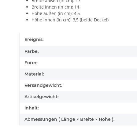
Breite außen (in cm): 17
Breite innen (in cm): 14
Höhe außen (in cm): 4,5
Höhe innen (in cm): 3,5 (beide Deckel)
Produkteigenschaft
Wert
Ereignis:
Farbe:
Form:
Material:
Versandgewicht:
Artikelgewicht:
Inhalt:
Abmessungen ( Länge × Breite × Höhe ):