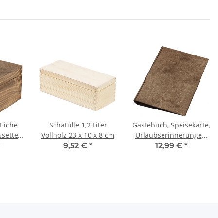
 Eiche
Schatulle 1,2 Liter
Gästebuch, Speisekarte,
ssette
Vollholz 23 x 10 x 8 cm
Urlaubserinnerungen,
ein universeller DIN-
*
9,52 €
*
12,99 €
*
A5-Hefter in Eiche
dunkel