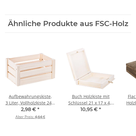
Ähnliche Produkte aus FSC-Holz
Aufbewahrungskiste,
Buch Holzkiste mit
Flac
3 Liter, Vollholzkiste 24,5
Schlüssel 21 x 17 x 4,5
Holz
x 14,5 x 12,5 cm
cm, Holzkiste
2,98 €
*
10,95 €
*
Alter Preis:
4,64 €