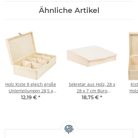
Ähnliche Artikel
Holz Kiste 8 gleich große
Sekretär aus Holz, 28 x
Kis
Unterteilungen 28,5 x
28 x 7 cm Büro
Holz
16,5 x 8 cm
Schreibtisch
12,19 €
*
18,75 €
*
Klappensekretär