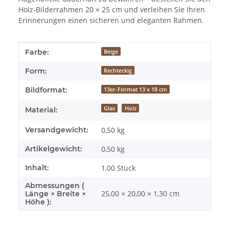
Holz-Bilderrahmen 20 × 25 cm und verleihen Sie Ihren
Erinnerungen einen sicheren und eleganten Rahmen.
Produkteigenschaft
Wert
Farbe:
Beige
Form:
Rechteckig
Bildformat:
13er-Format 13 x 18 cm
Glas
Holz
Material:
Versandgewicht:
0,50 kg
Artikelgewicht:
0,50
kg
Inhalt:
1,00 Stück
Abmessungen (
25,00 × 20,00 × 1,30 cm
Länge × Breite ×
Höhe ):