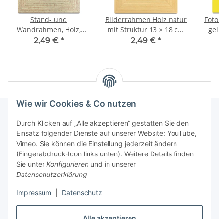
Stand- und
Bilderrahmen Holz natur
Foto
Wandrahmen, Holz,
mit Struktur 13 × 18 cm
gel
Glasscheibe, 13 × 18 cm,
Wandrahmen
2,49 €
*
2,49 €
*
Fotorahmen
Standrahmen
Wie wir Cookies & Co nutzen
Durch Klicken auf „Alle akzeptieren“ gestatten Sie den
Einsatz folgender Dienste auf unserer Website: YouTube,
Informationen
Vimeo. Sie können die Einstellung jederzeit ändern
(Fingerabdruck-Icon links unten). Weitere Details finden
Gesetzliche Informationen
Sie unter
Konfigurieren
und in unserer
Datenschutzerklärung
.
Impressum
|
Datenschutz
Vertrag widerrufen
Alle akzeptieren