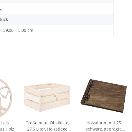
g
Stück
× 39,00 × 5,00 cm
t als
Große neue Obstkiste,
Holzalbum mit 25
s Holz
27,5 Liter, Holzstiege
schwarz, geprägte