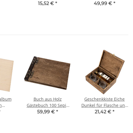
46 × 32 × 23 cm
Kartonseiten, Holzbuch
15,52 €
*
49,99 €
*
zalbum
Buch aus Holz
Geschenkkiste Eiche
n
Gästebuch 100 Sepia
Dunkel für Flasche und
n,
Farbende Blätter
Gläser
*
59,99 €
*
21,42 €
*
 Holz