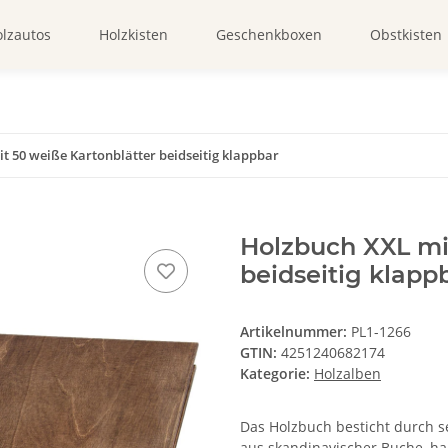
lzautos
Holzkisten
Geschenkboxen
Obstkisten
t 50 weiße Kartonblätter beidseitig klappbar
Holzbuch XXL mi
beidseitig klapp
Artikelnummer:
PL1-1266
GTIN:
4251240682174
Kategorie:
Holzalben
Das Holzbuch besticht durch s
aus skandinavischer Buche, ha