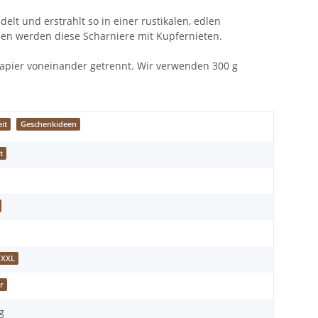
lt und erstrahlt so in einer rustikalen, edlen
den werden diese Scharniere mit Kupfernieten.
npapier voneinander getrennt. Wir verwenden 300 g
it
Geschenkideen
t
 XXL
r
g