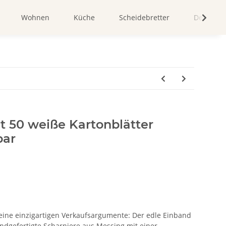
Wohnen
Küche
Scheidebretter
Dekorati
t 50 weiße Kartonblätter
bar
eine einzigartigen Verkaufsargumente: Der edle Einband
ndgefertigte Scharniere aus Messing mit einer