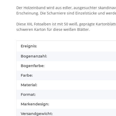
Der Holzeinband wird aus edler, ausgesuchter skandinavis
Erscheinung. Die Scharniere sind Einzelstücke und werd
Diese XXL Fotoalben ist mit 50 weiß, geprägte Kartonblä
schweren Karton für diese weißen Blätter.
Produkteigenschaft
Wert
Ereignis:
Bogenanzahl:
Bogenfarbe:
Farbe:
Material:
Format:
Markendesign:
Versandgewicht: