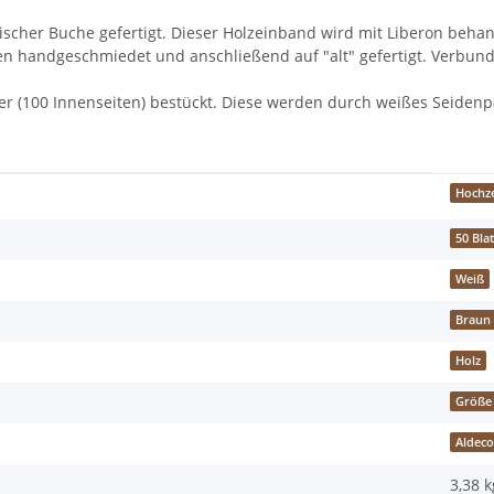
cher Buche gefertigt. Dieser Holzeinband wird mit Liberon behande
en handgeschmiedet und anschließend auf "alt" gefertigt. Verbun
tter (100 Innenseiten) bestückt. Diese werden durch weißes Seide
Hochze
50 Blat
Weiß
Braun
Holz
Größe
Aldeco
3,38 k