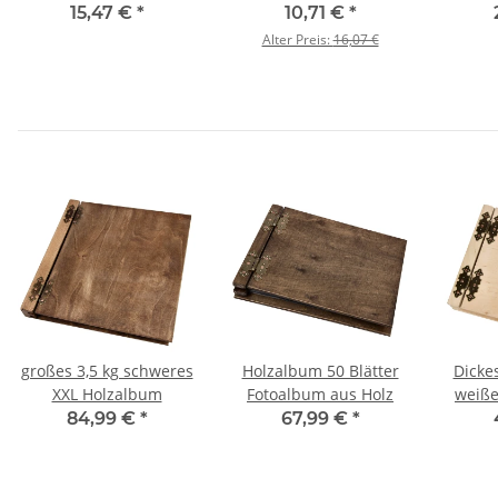
Dunkel, 34 × 27 × 7 cm
Buchenholz
Ho
15,47 €
*
10,71 €
*
33
Alter Preis:
16,07 €
großes 3,5 kg schweres
Holzalbum 50 Blätter
Dicke
XXL Holzalbum
Fotoalbum aus Holz
weiße
Gäst
84,99 €
*
67,99 €
*