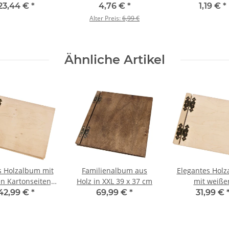
lzspielzeug,
Spenderbox
23,44 €
*
4,76 €
*
1,19 €
*
 × 7 × 12 cm
Alter Preis:
6,99 €
Ähnliche Artikel
s Holzalbum mit
Familienalbum aus
Elegantes Hol
n Kartonseiten,
Holz in XXL 39 x 37 cm
mit weiße
ebuch Hochzeit
Kartonseite
42,99 €
*
69,99 €
*
31,99 €
Gästebuch aus