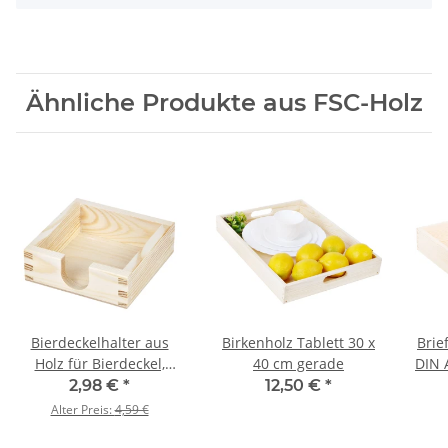
Ähnliche Produkte aus FSC-Holz
Bierdeckelhalter aus
Birkenholz Tablett 30 x
Brie
Holz für Bierdeckel,
40 cm gerade
DIN 
125 × 125 × 45 mm
2,98 €
*
12,50 €
*
Alter Preis:
4,59 €