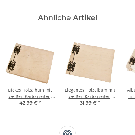
Ähnliche Artikel
Dickes Holzalbum mit
Elegantes Holzalbum mit
Alb
weißen Kartonseiten,
weißen Kartonseiten,
mit
Gästebuch Hochzeit
Gästebuch aus Holz
42,99 €
*
31,99 €
*