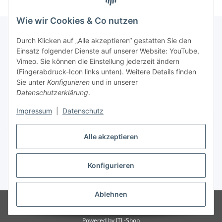
Wie wir Cookies & Co nutzen
Durch Klicken auf „Alle akzeptieren“ gestatten Sie den
Einsatz folgender Dienste auf unserer Website: YouTube,
Informationen
Vimeo. Sie können die Einstellung jederzeit ändern
(Fingerabdruck-Icon links unten). Weitere Details finden
Gesetzliche Informationen
Sie unter
Konfigurieren
und in unserer
Datenschutzerklärung
.
Impressum
|
Datenschutz
Vertrag widerrufen
Alle akzeptieren
Konfigurieren
* Alle Preise inkl. gesetzlicher USt., zzgl.
Versand
Ablehnen
© lotex24systems GmbH
Besucherzähler: 311361
Handwerker und
Händler leben hier Leidenschaften.
Powered by
JTL-Shop