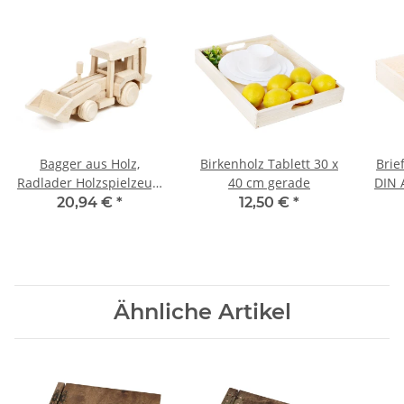
Bagger aus Holz,
Birkenholz Tablett 30 x
Brie
Radlader Holzspielzeug,
40 cm gerade
DIN 
27 × 7 × 10 cm
20,94 €
*
12,50 €
*
Ähnliche Artikel