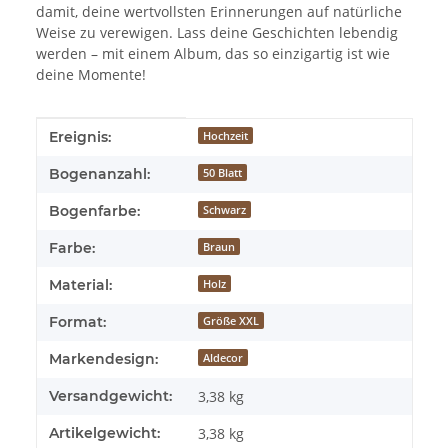
damit, deine wertvollsten Erinnerungen auf natürliche
Weise zu verewigen. Lass deine Geschichten lebendig
werden – mit einem Album, das so einzigartig ist wie
deine Momente!
Produkteigenschaft
Wert
Ereignis:
Hochzeit
Bogenanzahl:
50 Blatt
Bogenfarbe:
Schwarz
Farbe:
Braun
Material:
Holz
Format:
Größe XXL
Markendesign:
Aldecor
Versandgewicht:
3,38 kg
Artikelgewicht:
3,38
kg