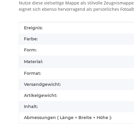
Nutze diese vielseitige Mappe als stilvolle Zeugnismapp
eignet sich ebenso hervorragend als persönliches Foto
Produkteigenschaft
Wert
Ereignis:
Farbe:
Form:
Material:
Format:
Versandgewicht:
Artikelgewicht:
Inhalt:
Abmessungen ( Länge × Breite × Höhe ):