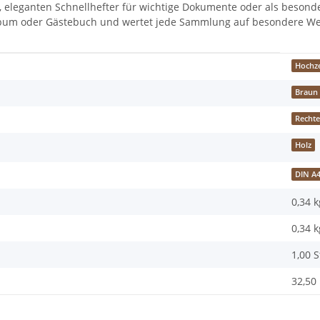
e, eleganten Schnellhefter für wichtige Dokumente oder als beson
album oder Gästebuch und wertet jede Sammlung auf besondere We
Hochze
Braun
Rechte
Holz
DIN A
0,34 k
0,34
k
1,00 
32,50 