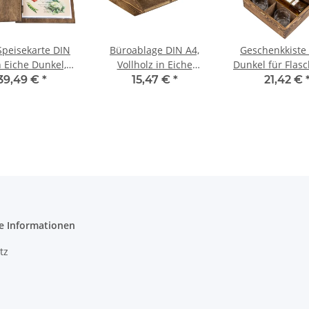
Speisekarte DIN
Büroablage DIN A4,
Geschenkkiste
n Eiche Dunkel,
Vollholz in Eiche
Dunkel für Flas
Menükarte
Dunkel, 34 × 27 × 7 cm
Gläser
39,49 €
*
15,47 €
*
21,42 €
e Informationen
tz