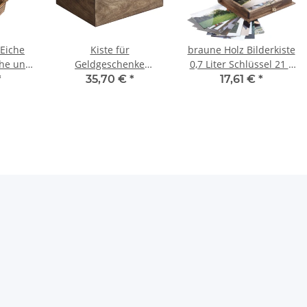
 Eiche
Kiste für
braune Holz Bilderkiste
che und
Geldgeschenke
0,7 Liter Schlüssel 21 x
Hochzeit Kiste
17 x 4,5 cm
*
35,70 €
*
17,61 €
*
Kartenbox Holz
Spendenbox
Sammelbox