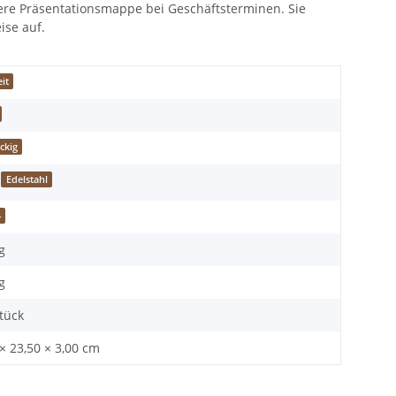
dere Präsentationsmappe bei Geschäftsterminen. Sie
ise auf.
it
ckig
Edelstahl
4
g
g
Stück
× 23,50 × 3,00 cm