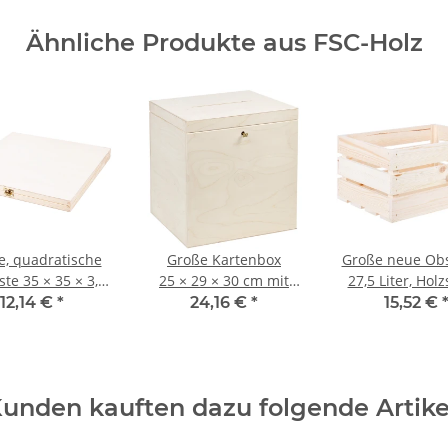
Ähnliche Produkte aus FSC-Holz
e, quadratische
Große Kartenbox
Große neue Obst
ste 35 × 35 × 3,5
25 × 29 × 30 cm mit
27,5 Liter, Holz
cm Holzbox
Schlitz und Schlüssel
46 × 32 × 23
12,14 €
*
24,16 €
*
15,52 €
unden kauften dazu folgende Artike