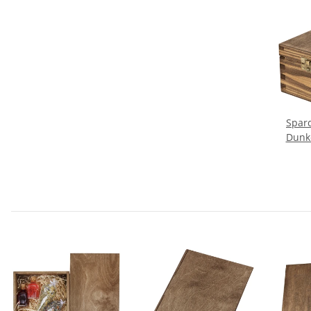
Spard
Dunke