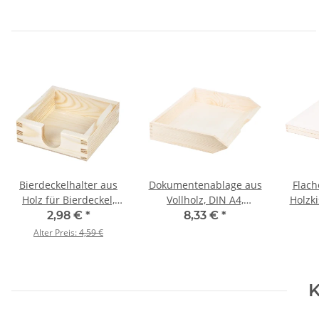
Bierdeckelhalter aus
Dokumentenablage aus
Flach
Holz für Bierdeckel,
Vollholz, DIN A4,
Holzki
125 × 125 × 45 mm
Querformat 34 x 27 x 7
2,98 €
*
8,33 €
*
cm
Alter Preis:
4,59 €
K