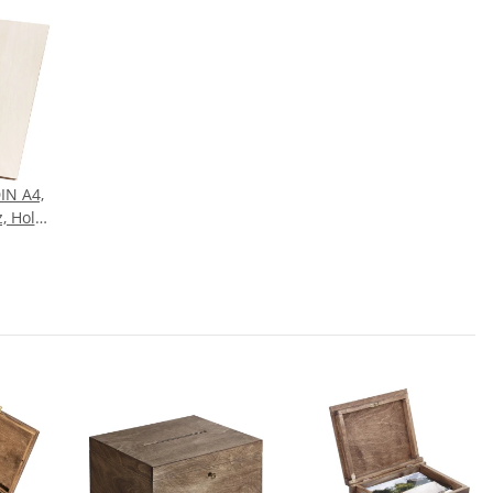
IN A4,
, Holz-
rdner