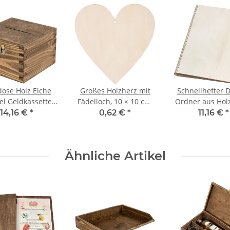
ose Holz Eiche
Großes Holzherz mit
Schnellhefter D
l Geldkassette
Fädelloch, 10 × 10 cm,
Ordner aus Holz
Holzbox
Holz-Herzen
Hefter, Ringo
14,16 €
*
0,62 €
*
11,16 €
*
Ähnliche Artikel