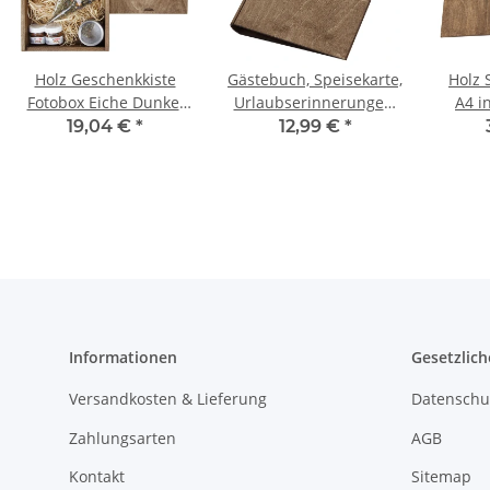
Holz Geschenkkiste
Gästebuch, Speisekarte,
Holz 
Fotobox Eiche Dunkel
Urlaubserinnerungen,
A4 i
Sammelbox 2,4 Liter
ein universeller DIN-
19,04 €
*
12,99 €
*
Holzkiste 21 x 28 x 6 cm
A5-Hefter in Eiche
dunkel
Informationen
Gesetzlich
Versandkosten & Lieferung
Datenschu
Zahlungsarten
AGB
Kontakt
Sitemap