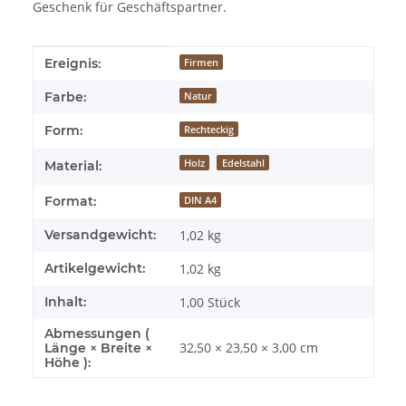
Geschenk für Geschäftspartner.
Produkteigenschaft
Wert
Ereignis:
Firmen
Farbe:
Natur
Form:
Rechteckig
Holz
Edelstahl
Material:
Format:
DIN A4
Versandgewicht:
1,02 kg
Artikelgewicht:
1,02
kg
Inhalt:
1,00 Stück
Abmessungen (
32,50 × 23,50 × 3,00 cm
Länge × Breite ×
Höhe ):