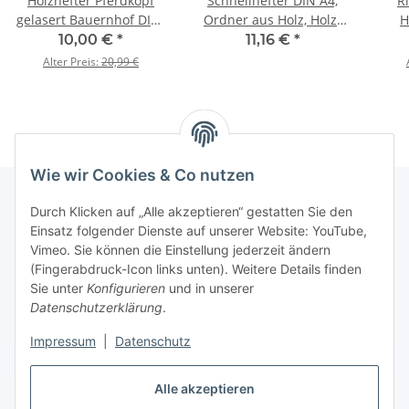
Holzhefter Pferdkopf
Schnellhefter DIN A4,
R
gelasert Bauernhof DIN-
Ordner aus Holz, Holz-
H
A4-Mappe aus Holz
Hefter, Ringordner
10,00 €
*
11,16 €
*
Alter Preis:
20,99 €
Wie wir Cookies & Co nutzen
Durch Klicken auf „Alle akzeptieren“ gestatten Sie den
Einsatz folgender Dienste auf unserer Website: YouTube,
Informationen
Vimeo. Sie können die Einstellung jederzeit ändern
(Fingerabdruck-Icon links unten). Weitere Details finden
Gesetzliche Informationen
Sie unter
Konfigurieren
und in unserer
Datenschutzerklärung
.
Impressum
|
Datenschutz
Vertrag widerrufen
Alle akzeptieren