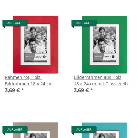
AUF LAGER
AUF LAGER
Rahmen rot, Holz-
Bilderrahmen aus Holz
Bildrahmen 18 × 24 cm,
18 × 24 cm mit Glasscheibe,
Echtholz-Standrahmen
Fotorahmen
3,69 €
*
3,69 €
*
AUF LAGER
AUF LAGER