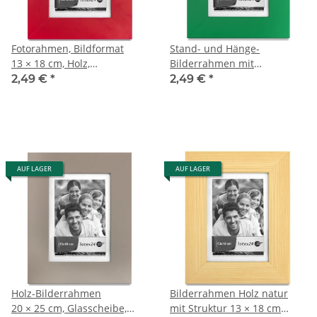
Fotorahmen, Bildformat
Stand- und Hänge-
13 × 18 cm, Holz,
Bilderrahmen mit
Glasscheibe,
Glasscheibe, 13 × 18 cm
2,49 €
*
2,49 €
*
Echtglasrahmen
AUF LAGER
AUF LAGER
Holz-Bilderrahmen
Bilderrahmen Holz natur
20 × 25 cm, Glasscheibe,
mit Struktur 13 × 18 cm