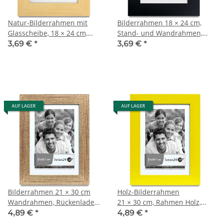
Natur-Bilderrahmen mit
Bilderrahmen 18 × 24 cm,
Glasscheibe, 18 × 24 cm,
Stand- und Wandrahmen,
Fotorahmen
Glasscheibe
3,69 €
*
3,69 €
*
AUF LAGER
AUF LAGER
Bilderrahmen 21 × 30 cm
Holz-Bilderrahmen
Wandrahmen, Rückenlader,
21 × 30 cm, Rahmen Holz,
horizontal und vertikal
Quer- und Hochformat
4,89 €
*
4,89 €
*