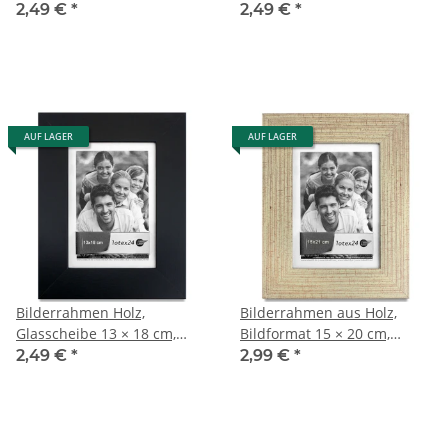
Bilderformat 13 × 18 cm
Wandrahmen Standrahmen
2,49 €
*
2,49 €
*
AUF LAGER
AUF LAGER
Bilderrahmen Holz,
Bilderrahmen aus Holz,
Glasscheibe 13 × 18 cm,
Bildformat 15 × 20 cm,
Stand- und Wandrahmen
Standfuß und Aufhängung
2,49 €
*
2,99 €
*