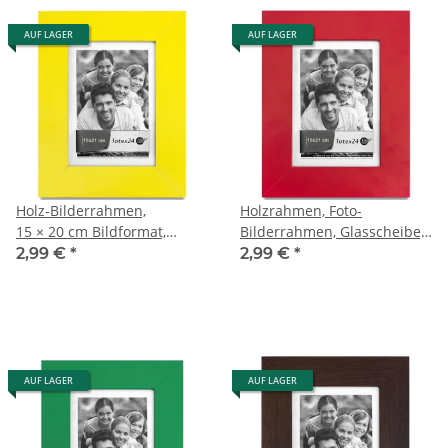
AUF LAGER
AUF LAGER
Holz-Bilderrahmen,
Holzrahmen, Foto-
15 × 20 cm Bildformat,
Bilderrahmen, Glasscheibe,
Fotorahmen, Holzrahmen
Bildformat 15 × 20 cm
2,99 €
*
2,99 €
*
AUF LAGER
AUF LAGER