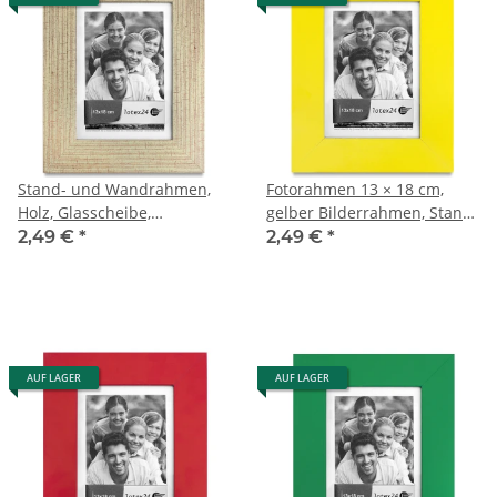
Stand- und Wandrahmen,
Fotorahmen 13 × 18 cm,
Holz, Glasscheibe,
gelber Bilderrahmen, Stand-
13 × 18 cm, Fotorahmen
und Wandrahmen
2,49 €
*
2,49 €
*
AUF LAGER
AUF LAGER