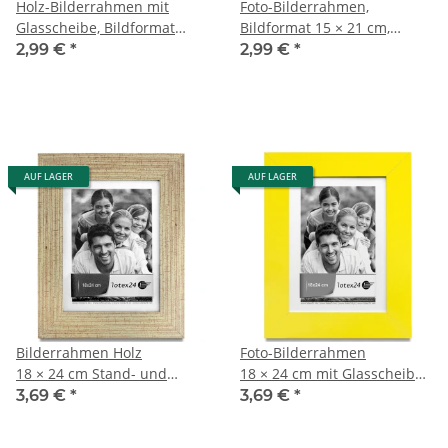
Holz-Bilderrahmen mit
Foto-Bilderrahmen,
Glasscheibe, Bildformat
Bildformat 15 × 21 cm,
15 × 20 cm, Fotorahmen
Glasscheibe, Wandrahmen
2,99 €
*
2,99 €
*
AUF LAGER
AUF LAGER
Bilderrahmen Holz
Foto-Bilderrahmen
18 × 24 cm Stand- und
18 × 24 cm mit Glasscheibe,
Wandrahmen mit
Standrahmen, Wandrahmen
3,69 €
*
3,69 €
*
Glasscheibe