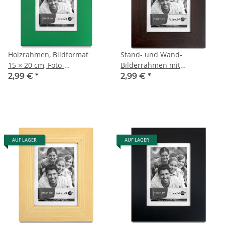
Holzrahmen, Bildformat
Stand- und Wand-
15 × 20 cm, Foto-
Bilderrahmen mit
Bilderrahmen mit
Glasscheibe, 15 x 21 cm
2,99 €
*
2,99 €
*
Glasscheibe
Bildformat
AUF LAGER
AUF LAGER