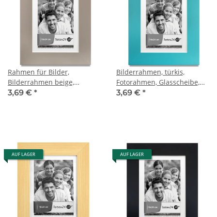
Rahmen für Bilder,
Bilderrahmen, türkis,
Bilderrahmen beige,
Fotorahmen, Glasscheibe,
Bildformat 18 × 24 cm
Bilderformat 18 × 24 cm
3,69 €
*
3,69 €
*
AUF LAGER
AUF LAGER