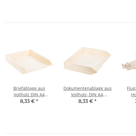
Briefablage aus
Dokumentenablage aus
Flug
Vollholz DIN A4
Vollholz, DIN A4,
Ho
Längsformat 32 x 26 x 7
Querformat 34 x 27 x 7
34
8,33 €
*
8,33 €
*
cm
cm