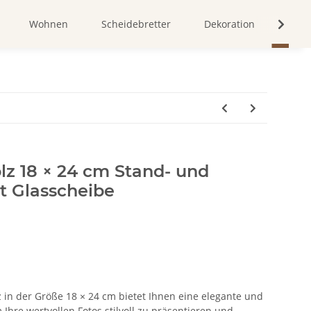
Wohnen
Scheidebretter
Dekoration
Bild
lz 18 × 24 cm Stand- und
 Glasscheibe
 in der Größe 18 × 24 cm bietet Ihnen eine elegante und
 Ihre wertvollen Fotos stilvoll zu präsentieren und