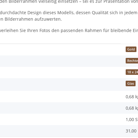
den Bilderrahmen vielseitig einsetzen – sei es zur Präsentation von
urchdachte Design dieses Modells, dessen Qualität sich in jedem D
en Bilderrahmen aufzuwerten.
 verleihen Sie Ihren Fotos den passenden Rahmen für bleibende Ei
Gold
Rechte
18 x 2
Glas
0,68 k
0,68
k
1,00 
31,00 