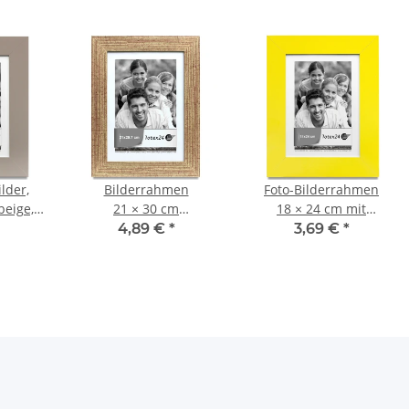
lder,
Bilderrahmen
Foto-Bilderrahmen
beige,
21 × 30 cm
18 × 24 cm mit
 24 cm
Wandrahmen,
Glasscheibe,
4,89 €
*
3,69 €
*
Rückenlader, horizontal
Standrahmen,
und vertikal
Wandrahmen