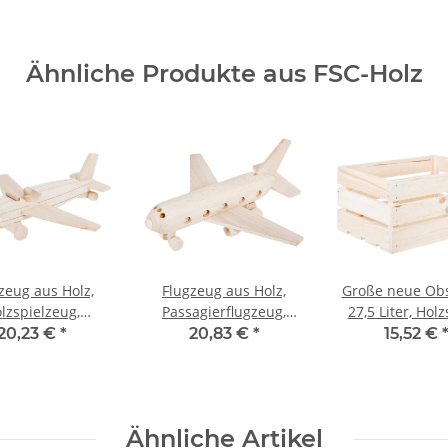
Ähnliche Produkte aus FSC-Holz
zeug aus Holz,
Flugzeug aus Holz,
Große neue Obst
lzspielzeug,
Passagierflugzeug,
27,5 Liter, Holz
 × 28 × 12 cm
24 × 27 × 13 cm
46 × 32 × 23
20,23 €
*
20,83 €
*
15,52 €
Ähnliche Artikel