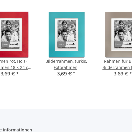
men rot, Holz-
Bilderrahmen, türkis,
Rahmen für Bi
hmen 18 × 24 cm,
Fotorahmen,
Bilderrahmen 
olz-Standrahmen
Glasscheibe,
Bildformat 18 ×
3,69 €
*
3,69 €
*
3,69 €
*
Bilderformat
18 × 24 cm
e Informationen