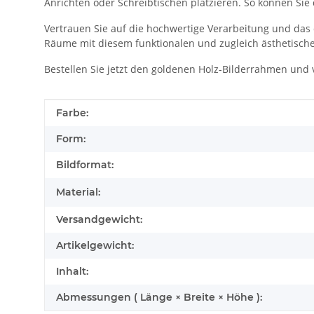
Anrichten oder Schreibtischen platzieren. So können Sie 
Vertrauen Sie auf die hochwertige Verarbeitung und das d
Räume mit diesem funktionalen und zugleich ästhetisch
Bestellen Sie jetzt den goldenen Holz-Bilderrahmen und
Produkteigenschaft
Wert
Farbe:
Form:
Bildformat:
Material:
Versandgewicht:
Artikelgewicht:
Inhalt:
Abmessungen ( Länge × Breite × Höhe ):