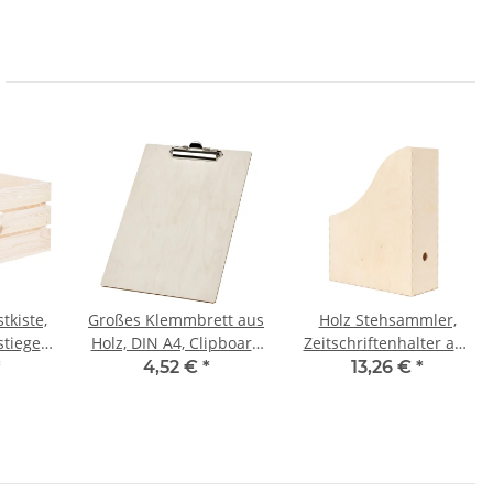
kiste,
Großes Klemmbrett aus
Holz Stehsammler,
stiege
Holz, DIN A4, Clipboard
Zeitschriftenhalter aus
 cm
mit Edelstahlklemme
Holz 9,5 x 24,5 x 31 cm
*
4,52 €
*
13,26 €
*