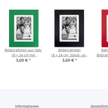
Bilderrahmen aus Holz
Bilderrahmen
Rah
18 × 24 cm mit
18 × 24 cm, Stand- und
Bildra
Glasscheibe,
Wandrahmen,
Echth
3,69 €
*
3,69 €
*
Fotorahmen
Glasscheibe
Informationen
Gesetzlich