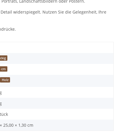
 Porträts, Landschaftsbildern oder Postern.
etail widerspiegelt. Nutzen Sie die Gelegenheit, Ihre
ndrücke.
ckig
4 cm
Holz
g
g
Stück
× 25,00 × 1,30 cm