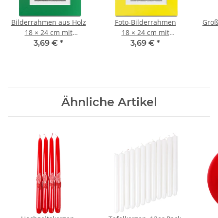
Bilderrahmen aus Holz
Foto-Bilderrahmen
Groß
18 × 24 cm mit
18 × 24 cm mit
Glasscheibe,
Glasscheibe,
We
3,69 €
*
3,69 €
*
Fotorahmen
Standrahmen,
Wandrahmen
Ähnliche Artikel