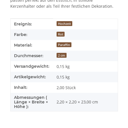
passen perfekt auf den Esstisch, in stilvolle
Kerzenhalter oder als Teil Ihrer festlichen Dekoration.
Produkteigenschaft
Wert
Ereignis:
Hochzeit
Farbe:
Rot
Material:
Paraffin
Durchmesser:
2 cm
Versandgewicht:
0,15 kg
Artikelgewicht:
0,15
kg
Inhalt:
2,00 Stück
Abmessungen (
2,20 × 2,20 × 23,00 cm
Länge × Breite ×
Höhe ):