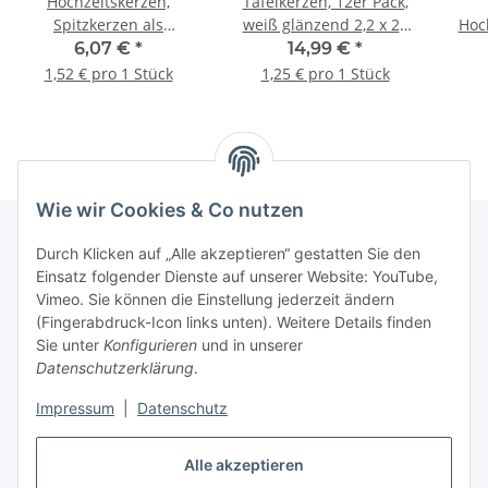
Hochzeitskerzen,
Tafelkerzen, 12er Pack,
Spitzkerzen als
weiß glänzend 2,2 x 25
Hoc
Tafelkerzen mit
cm
6,07 €
*
14,99 €
*
Wachsornament - 4
1,52 € pro 1 Stück
1,25 € pro 1 Stück
Stück
Wie wir Cookies & Co nutzen
Durch Klicken auf „Alle akzeptieren“ gestatten Sie den
Einsatz folgender Dienste auf unserer Website: YouTube,
Informationen
Vimeo. Sie können die Einstellung jederzeit ändern
(Fingerabdruck-Icon links unten). Weitere Details finden
Gesetzliche Informationen
Sie unter
Konfigurieren
und in unserer
Datenschutzerklärung
.
Impressum
|
Datenschutz
Vertrag widerrufen
Alle akzeptieren