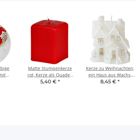
rbige
Matte Stumpenkerze
Kerze zu Weihnachten,
mit
rot, Kerze als Quader,
ein Haus aus Wachs,
iv im
Altarkerze
Figurenkerze
5,40 €
*
8,45 €
*
k