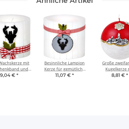
Ähnliche Artikel
Wachskerze mit
Besinnliche Lampion
Große zweifa
henkband und
Kerze für gemütliche
Kugelkerze 
Rentierkopf
Winterabende
Weihnachtsmot
9,04 €
*
11,07 €
*
8,81 €
*
Winterloo