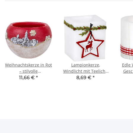
Weihnachtskerze in Rot
Lampionkerze,
Edle 
– stilvolle
Windlicht mit Teelicht,
Gesc
Dauerdekoration
Container zu
11,66 €
*
8,69 €
*
Weihnachtskerze