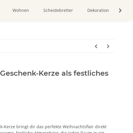
Wohnen
Scheidebretter
Dekoration
Bild
Geschenk-Kerze als festliches
Kerze bringt dir das perfekte Weihnachtsflair direkt
 warme, festliche Atmosphäre, die jeden Raum in ein