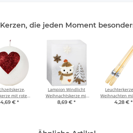
 Kerzen, die jeden Moment besonde
chzeitskerze,
Lampion Windlicht
Leuchterkerz
kerze mit rotem
Weihnachtskerze mit
Weihnachten mi
als Liebesbeweis
Eulenmotiv und
aus Wachs, Spit
4,69 €
*
8,69 €
*
4,28 €
*
Teelicht