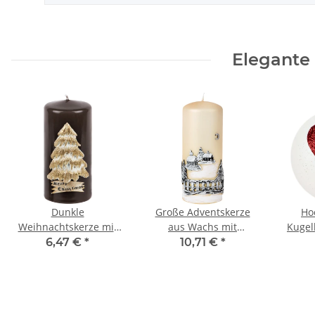
Elegante
Dunkle
Große Adventskerze
Ho
Weihnachtskerze mit
aus Wachs mit
Kugel
goldenem
Weihnachtsmotiv aus
Herz 
6,47 €
*
10,71 €
*
Weihnachtsbaum aus
Wachs
Wachs