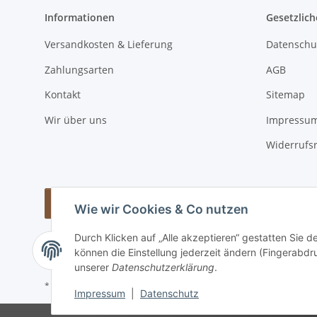
Informationen
Gesetzlich
Versandkosten & Lieferung
Datenschu
Zahlungsarten
AGB
Kontakt
Sitemap
Wir über uns
Impressu
Widerrufs
Vertrag widerrufen
Wie wir Cookies & Co nutzen
Durch Klicken auf „Alle akzeptieren“ gestatten Sie d
können die Einstellung jederzeit ändern (Fingerabdru
unserer
Datenschutzerklärung
.
* Alle Preise inkl. gesetzlicher USt., zzgl.
Versand
Impressum
|
Datenschutz