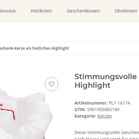
lzautos
Holzkisten
Geschenkboxen
Obstkisten
chenk-Kerze als festliches Highlight
Stimmungsvolle 
Highlight
Artikelnummer:
PL1-16174
GTIN:
5901955065180
Kategorie:
Kerzen
Diese stimmungsvolle Geschenk-
nach Hause und sorgt für eine