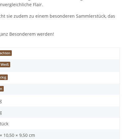
vergleichliche Flair.
 macht sie zudem zu einem besonderen Sammlerstück, das
s ganz Besonderem werden!
achten
Weiß
ckig
in
g
g
Stück
× 10,50 × 9,50 cm