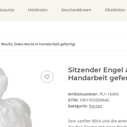
lzautos
Holzkisten
Geschenkboxen
Obstkisten
s Wachs, Deko-Kerze in Handarbeit gefertigt
Sitzender Engel
Handarbeit gefer
Artikelnummer:
PL1-16066
GTIN:
5901955004646
Kategorie:
Kerzen
Sein sanfter Blick und die an
die Ihre Räume mit einer fried