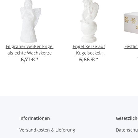
Filigraner weißer Engel
Engel Kerze auf
Festli
als echte Wachskerze
Kugelsockel,
Weihnachtsengel aus
Schnee
6,71 €
*
6,66 €
*
Wachs
Informationen
Gesetzlich
Versandkosten & Lieferung
Datenschu