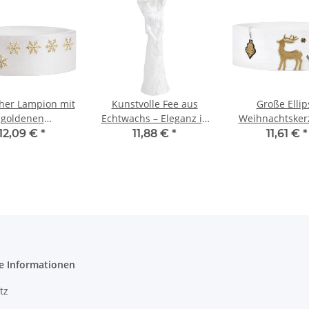
cher Lampion mit
Kunstvolle Fee aus
Große Ellip
goldenen
Echtwachs – Eleganz in
Weihnachtsker
flocken & Glitzer
Weiß
Rentier u
12,09 €
*
11,88 €
*
11,61 €
*
Teelichthalt
e Informationen
tz