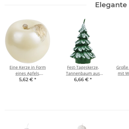
Elegante
Eine Kerze in Form
Fest-Tageskerze,
Große
eines Apfels,
Tannenbaum aus
mit W
Kugelkerze für den
Wachs als
5,62 €
*
6,66 €
*
Mittelpunkt
Weihnachtskerze,
A
Figuren Kerze