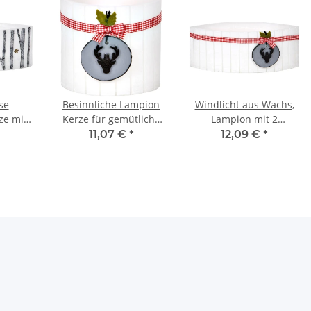
se
Besinnliche Lampion
Windlicht aus Wachs,
ze mit
Kerze für gemütliche
Lampion mit 2
nd
Winterabende
Teelichter zu
11,07 €
*
12,09 €
*
ern
Weihnachten