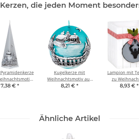
 Kerzen, die jeden Moment besonde
 Pyramidenkerze
Kugelkerze mit
Lampion mit Te
eihnachtsmotiv
Weihnachtsmotiv aus
zu Weihnach
aus Wachs,
Wachs,
Weihnachtske
7,38 €
*
8,21 €
*
8,93 €
*
dventskerze
Weihnachtskerze
Kerze, Windl
Ähnliche Artikel