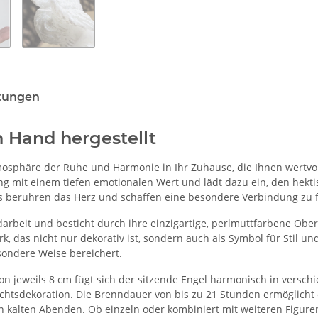
tungen
n Hand hergestellt
osphäre der Ruhe und Harmonie in Ihr Zuhause, die Ihnen wertvol
ng mit einem tiefen emotionalen Wert und lädt dazu ein, den hekti
s berühren das Herz und schaffen eine besondere Verbindung zu fe
ndarbeit und besticht durch ihre einzigartige, perlmuttfarbene Obe
rk, das nicht nur dekorativ ist, sondern auch als Symbol für Stil un
sondere Weise bereichert.
n jeweils 8 cm fügt sich der sitzende Engel harmonisch in verschi
htsdekoration. Die Brenndauer von bis zu 21 Stunden ermöglicht es
kalten Abenden. Ob einzeln oder kombiniert mit weiteren Figuren –