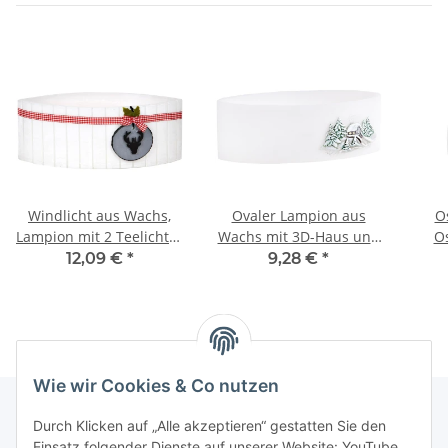
Windlicht aus Wachs,
Ovaler Lampion aus
O
Lampion mit 2 Teelichter
Wachs mit 3D-Haus und
Os
zu Weihnachten
zwei Teelichtern
Ost
12,09 €
*
9,28 €
*
Wie wir Cookies & Co nutzen
Durch Klicken auf „Alle akzeptieren“ gestatten Sie den
Einsatz folgender Dienste auf unserer Website: YouTube,