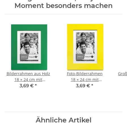
Moment besonders machen
Bilderrahmen aus Holz
Foto-Bilderrahmen
Groß
18 × 24 cm mit
18 × 24 cm mit
Glasscheibe,
Glasscheibe,
We
3,69 €
*
3,69 €
*
Fotorahmen
Standrahmen,
Wandrahmen
Ähnliche Artikel