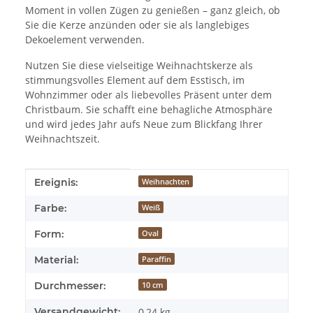
Moment in vollen Zügen zu genießen – ganz gleich, ob
Sie die Kerze anzünden oder sie als langlebiges
Dekoelement verwenden.
Nutzen Sie diese vielseitige Weihnachtskerze als
stimmungsvolles Element auf dem Esstisch, im
Wohnzimmer oder als liebevolles Präsent unter dem
Christbaum. Sie schafft eine behagliche Atmosphäre
und wird jedes Jahr aufs Neue zum Blickfang Ihrer
Weihnachtszeit.
Produkteigenschaft
Wert
Ereignis:
Weihnachten
Farbe:
Weiß
Form:
Oval
Material:
Paraffin
Durchmesser:
10 cm
Versandgewicht:
0,24 kg