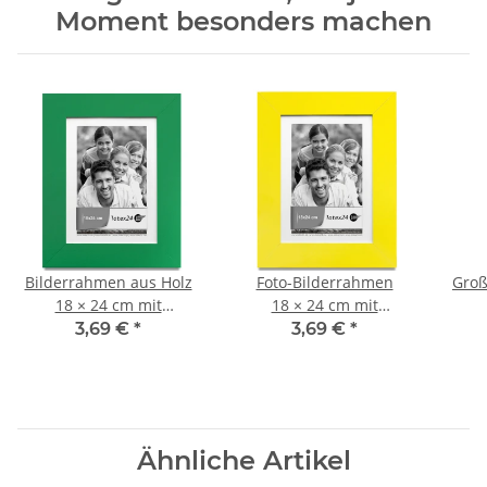
Moment besonders machen
Bilderrahmen aus Holz
Foto-Bilderrahmen
Groß
18 × 24 cm mit
18 × 24 cm mit
Glasscheibe,
Glasscheibe,
We
3,69 €
*
3,69 €
*
Fotorahmen
Standrahmen,
Wandrahmen
Ähnliche Artikel