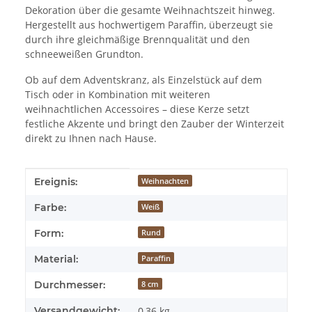
Dekoration über die gesamte Weihnachtszeit hinweg.
Hergestellt aus hochwertigem Paraffin, überzeugt sie
durch ihre gleichmäßige Brennqualität und den
schneeweißen Grundton.
Ob auf dem Adventskranz, als Einzelstück auf dem
Tisch oder in Kombination mit weiteren
weihnachtlichen Accessoires – diese Kerze setzt
festliche Akzente und bringt den Zauber der Winterzeit
direkt zu Ihnen nach Hause.
Produkteigenschaft
Wert
Ereignis:
Weihnachten
Farbe:
Weiß
Form:
Rund
Material:
Paraffin
Durchmesser:
8 cm
Versandgewicht:
0,36 kg