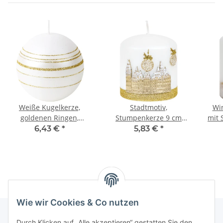
Weiße Kugelkerze,
Stadtmotiv,
Win
goldenen Ringen,
Stumpenkerze 9 cm
mit 
Weihnachtskugelkerze
hoch, Weihnachtskerze
6,43 €
*
5,83 €
*
in Weiß
Wie wir Cookies & Co nutzen
Durch Klicken auf „Alle akzeptieren“ gestatten Sie den