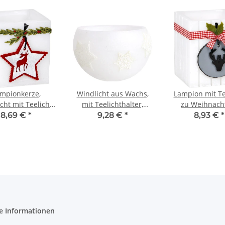
mpionkerze,
Windlicht aus Wachs,
Lampion mit Te
cht mit Teelicht,
mit Teelichthalter,
zu Weihnach
ontainer zu
Rillendesign,
Weihnachtske
8,69 €
*
9,28 €
*
8,93 €
*
hnachtskerze
Wachssterne
Kerze, Windl
e Informationen