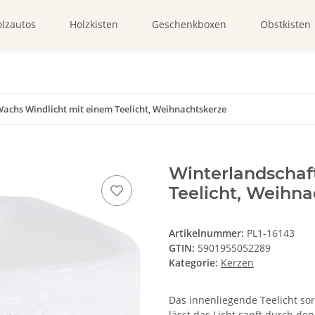
lzautos
Holzkisten
Geschenkboxen
Obstkisten
achs Windlicht mit einem Teelicht, Weihnachtskerze
Winterlandschaf
Teelicht, Weihna
Artikelnummer:
PL1-16143
GTIN:
5901955052289
Kategorie:
Kerzen
Das innenliegende Teelicht so
lässt das Licht sanft durch d