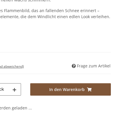
es Flammenbild, das an fallenden Schnee erinnert –
relemente, die dem Windlicht einen edlen Look verleihen.
Frage zum Artikel
nd abweichend)
ck
In den Warenkorb
den geladen ...