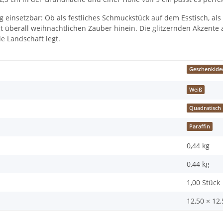
itig einsetzbar: Ob als festliches Schmuckstück auf dem Esstisch, a
t überall weihnachtlichen Zauber hinein. Die glitzernden Akzente
e Landschaft legt.
Geschenkide
Weiß
Quadratisch
Paraffin
0,44 kg
0,44
kg
1,00 Stück
12,50 × 12