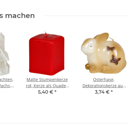
rs machen
achten,
Matte Stumpenkerze
Osterhase,
Wachs,
rot, Kerze als Quader,
Dekorationskerze aus
ze
Altarkerze
Wachs, Osterkerze,
5,40 €
*
3,74 €
*
Hasenkerze