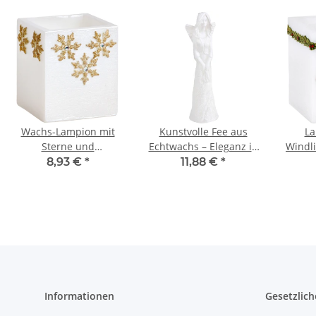
Wachs-Lampion mit
Kunstvolle Fee aus
La
Sterne und
Echtwachs – Eleganz in
Windli
Glitzersteine in Weiß,
Weiß
C
8,93 €
*
11,88 €
*
Weihnachtskerze
Wei
Informationen
Gesetzlich