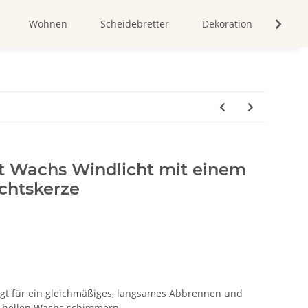
Wohnen
Scheidebretter
Dekoration
Bild
t Wachs Windlicht mit einem
chtskerze
rgt für ein gleichmäßiges, langsames Abbrennen und
en hellen Wachs schimmern.