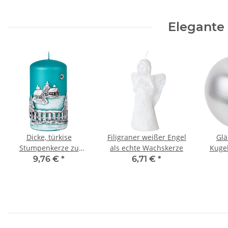
Elegante
Dicke, türkise
Filigraner weißer Engel
Glä
Stumpenkerze zu
als echte Wachskerze
Kugel
Weihnachten mit
h
9,76 €
*
6,71 €
*
einem Wachsmotiv in
Handarbeit