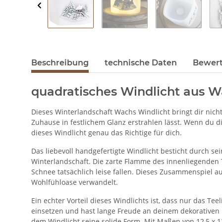
Beschreibung
technische Daten
Bewer
quadratisches Windlicht aus 
Dieses Winterlandschaft Wachs Windlicht bringt dir nicht
Zuhause in festlichem Glanz erstrahlen lässt. Wenn du d
dieses Windlicht genau das Richtige für dich.
Das liebevoll handgefertigte Windlicht besticht durch s
Winterlandschaft. Die zarte Flamme des innenliegenden T
Schnee tatsächlich leise fallen. Dieses Zusammenspiel a
Wohlfühloase verwandelt.
Ein echter Vorteil dieses Windlichts ist, dass nur das Te
einsetzen und hast lange Freude an deinem dekorativen B
dem Windlicht seine solide Form. Mit Maßen von 12,5 x 1