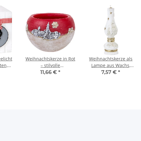
elicht
Weihnachtskerze in Rot
Weihnachtskerze als
ten,
– stilvolle
Lampe aus Wachs,
rze,
Dauerdekoration
Geschenkkerze,
11,66 €
*
7,57 €
*
icht
Figurenkerze