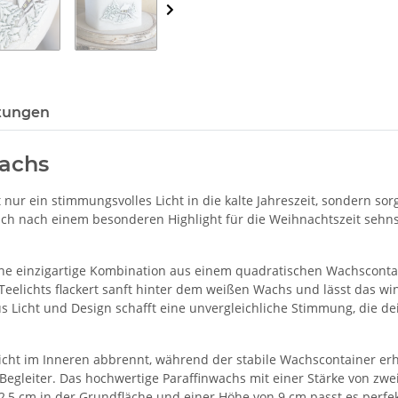
tungen
Wachs
 nur ein stimmungsvolles Licht in die kalte Jahreszeit, sondern so
ich nach einem besonderen Highlight für die Weihnachtszeit sehns
eine einzigartige Kombination aus einem quadratischen Wachsconta
eelichts flackert sanft hinter dem weißen Wachs und lässt das win
us Licht und Design schafft eine unvergleichliche Stimmung, die d
elicht im Inneren abbrennt, während der stabile Wachscontainer erh
egleiter. Das hochwertige Paraffinwachs mit einer Stärke von zwei
2,5 cm in der Grundfläche und einer Höhe von 9 cm passt es perfek