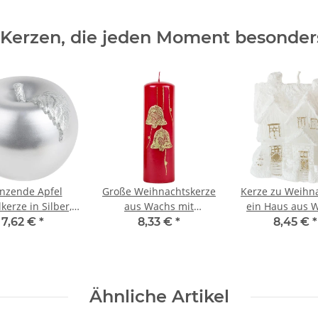
 Kerzen, die jeden Moment besonde
nzende Apfel
Große Weihnachtskerze
Kerze zu Weihn
kerze in Silber,
aus Wachs mit
ein Haus aus 
andgefertigt
goldenen Glocken,
Figurenker
7,62 €
*
8,33 €
*
8,45 €
*
Stumpenkerze
Ähnliche Artikel