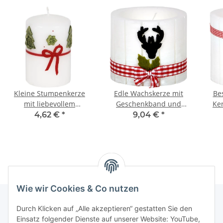
Kleine Stumpenkerze
Edle Wachskerze mit
Be
mit liebevollem
Geschenkband und
Ke
Weihnachtsmotiv
Rentierkopf
4,62 €
*
9,04 €
*
Wie wir Cookies & Co nutzen
Durch Klicken auf „Alle akzeptieren“ gestatten Sie den
Einsatz folgender Dienste auf unserer Website: YouTube,
Informationen