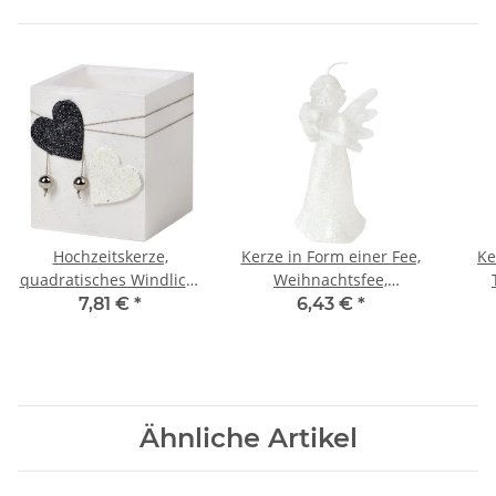
Hochzeitskerze,
Kerze in Form einer Fee,
Ke
quadratisches Windlicht
Weihnachtsfee,
aus Wachs, Lampion
Weihnachtskerze,
7,81 €
*
6,43 €
*
Figurenkerze
W
Ähnliche Artikel