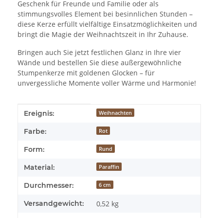
Geschenk für Freunde und Familie oder als
stimmungsvolles Element bei besinnlichen Stunden –
diese Kerze erfüllt vielfältige Einsatzmöglichkeiten und
bringt die Magie der Weihnachtszeit in Ihr Zuhause.
Bringen auch Sie jetzt festlichen Glanz in Ihre vier
Wände und bestellen Sie diese außergewöhnliche
Stumpenkerze mit goldenen Glocken – für
unvergessliche Momente voller Wärme und Harmonie!
Produkteigenschaft
Wert
Ereignis:
Weihnachten
Farbe:
Rot
Form:
Rund
Material:
Paraffin
Durchmesser:
6 cm
Versandgewicht:
0,52 kg