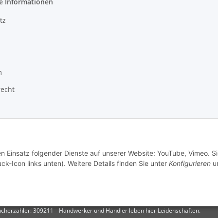
e Informationen
tz
m
recht
en Einsatz folgender Dienste auf unserer Website: YouTube, Vimeo. S
ck-Icon links unten). Weitere Details finden Sie unter
Konfigurieren
un
cherzähler: 309211
Handwerker und Händler leben hier Leidenschaften.