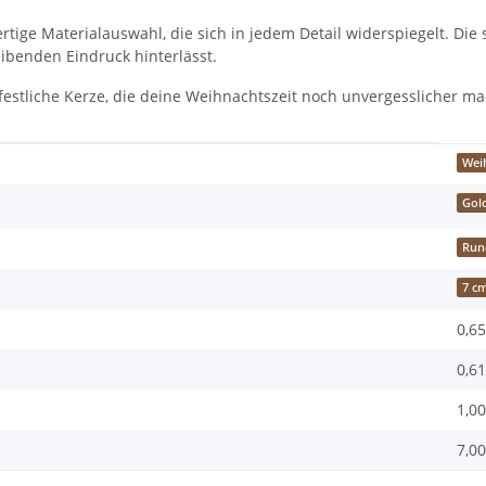
rtige Materialauswahl, die sich in jedem Detail widerspiegelt. Di
eibenden Eindruck hinterlässt.
 festliche Kerze, die deine Weihnachtszeit noch unvergesslicher ma
Wei
Gol
Run
7 c
0,65
0,61
1,00
7,00