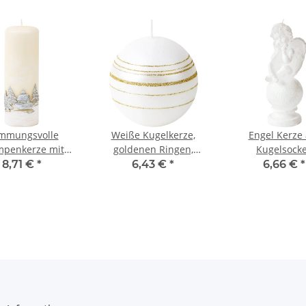
immungsvolle
Weiße Kugelkerze,
Engel Kerze 
mpenkerze mit
goldenen Ringen,
Kugelsocke
nmotiv, 7x20 cm
Weihnachtskugelkerze
Weihnachtseng
8,71 €
*
6,43 €
*
6,66 €
*
Wachs