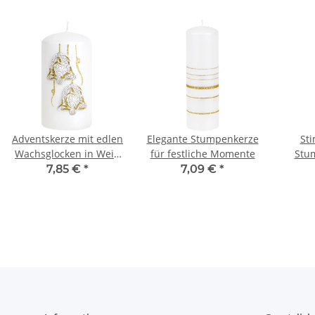
Adventskerze mit edlen
Elegante Stumpenkerze
St
Wachsglocken in Weiß
für festliche Momente
Stu
und Gold
Tanne
7,85 €
*
7,09 €
*