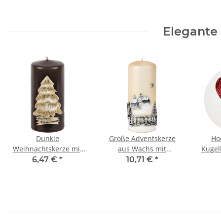
Elegante
Dunkle
Große Adventskerze
Ho
Weihnachtskerze mit
aus Wachs mit
Kugel
goldenem
Weihnachtsmotiv aus
Herz 
6,47 €
*
10,71 €
*
Weihnachtsbaum aus
Wachs
Wachs