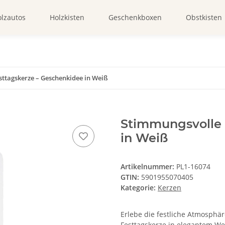
lzautos
Holzkisten
Geschenkboxen
Obstkisten
ttagskerze – Geschenkidee in Weiß
Stimmungsvolle 
in Weiß
Artikelnummer:
PL1-16074
GTIN:
5901955070405
Kategorie:
Kerzen
Erlebe die festliche Atmosphä
Festtagskerze in elegantem We