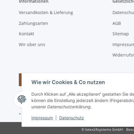
Informationen
Gesetzlich
Versandkosten & Lieferung
Datenschu
Zahlungsarten
AGB
Kontakt
Sitemap
Wir über uns
Impressu
Widerrufs
Vertrag widerrufen
Wie wir Cookies & Co nutzen
Durch Klicken auf „Alle akzeptieren“ gestatten Sie d
können die Einstellung jederzeit ändern (Fingerabdru
unserer
Datenschutzerklärung
.
* Alle Preise inkl. gesetzlicher USt., zzgl.
Versand
Impressum
|
Datenschutz
© lotex24systems GmbH
Besu