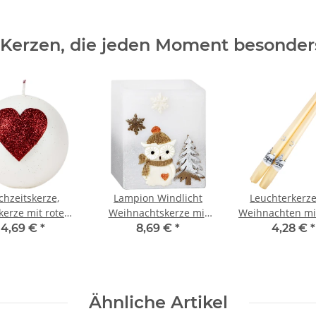
 Kerzen, die jeden Moment besonde
chzeitskerze,
Lampion Windlicht
Leuchterkerz
kerze mit rotem
Weihnachtskerze mit
Weihnachten mi
als Liebesbeweis
Eulenmotiv und
aus Wachs, Spit
4,69 €
*
8,69 €
*
4,28 €
*
Teelicht
Ähnliche Artikel