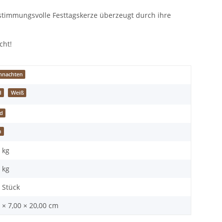
e stimmungsvolle Festtagskerze überzeugt durch ihre
cht!
hnachten
d
Weiß
d
m
 kg
kg
 Stück
 × 7,00 × 20,00 cm