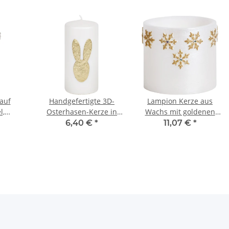
auf
Handgefertigte 3D-
Lampion Kerze aus
l,
Osterhasen-Kerze in
Wachs mit goldenen
el aus
Weiß
Schneeflocken
6,40 €
*
11,07 €
*