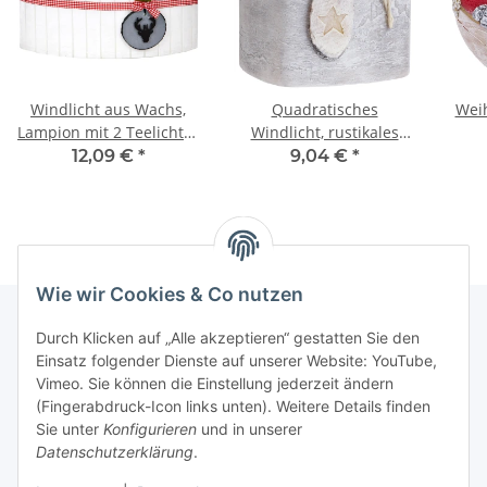
Windlicht aus Wachs,
Quadratisches
Weih
Lampion mit 2 Teelichter
Windlicht, rustikales
zu Weihnachten
Design, jahrelang
12,09 €
*
9,04 €
*
nutzbar
Wie wir Cookies & Co nutzen
Durch Klicken auf „Alle akzeptieren“ gestatten Sie den
Einsatz folgender Dienste auf unserer Website: YouTube,
Informationen
Vimeo. Sie können die Einstellung jederzeit ändern
(Fingerabdruck-Icon links unten). Weitere Details finden
Gesetzliche Informationen
Sie unter
Konfigurieren
und in unserer
Datenschutzerklärung
.