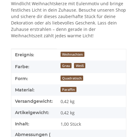
Windlicht Weihnachtskerze mit Eulenmotiv und bringe
festliches Licht in dein Zuhause. Besuche unseren Shop
und sichere dir dieses zauberhafte Stück für deine
Dekoration oder als liebevolles Geschenk. Lass dein
Zuhause erstrahlen – denn gerade in der
Weihnachtszeit zählt jedes warme Licht!
Produkteigenschaft
Wert
Ereignis:
Weihnachten
Grau
Weiß
Farbe:
Form:
Quadratisch
Material:
Paraffin
Versandgewicht:
0,42 kg
Artikelgewicht:
0,42
kg
Inhalt:
1,00 Stück
Abmessungen (