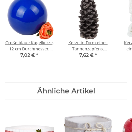
Große blaue Kugelkerze,
Kerze in Form eines
Ker
12 cm Durchmesser,
Tannenzapfens,
ei
Wachskugel in Blau
Figurenkerze,
7,02 €
*
7,62 €
*
Weihnachtskerze
Ähnliche Artikel