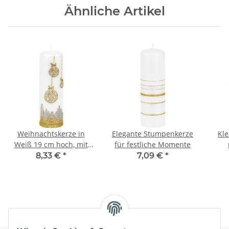
Ähnliche Artikel
Weihnachtskerze in
Elegante Stumpenkerze
Kl
Weiß 19 cm hoch, mit
für festliche Momente
goldenem Motiv Ø 6 cm
W
8,33 €
*
7,09 €
*