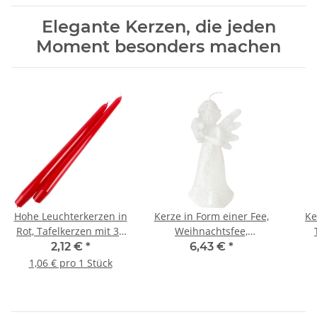
Elegante Kerzen, die jeden
Moment besonders machen
Hohe Leuchterkerzen in
Kerze in Form einer Fee,
Ke
Rot, Tafelkerzen mit 30
Weihnachtsfee,
cm Länge, Spitzkerzen
Weihnachtskerze,
2,12 €
*
6,43 €
*
Figurenkerze
W
1,06 € pro 1 Stück