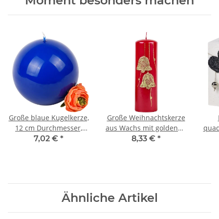
Moment besonders machen
Große blaue Kugelkerze,
Große Weihnachtskerze
12 cm Durchmesser,
aus Wachs mit goldenen
quad
Wachskugel in Blau
Glocken, Stumpenkerze
au
7,02 €
*
8,33 €
*
Ähnliche Artikel