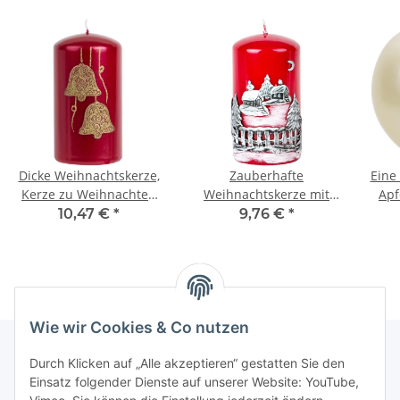
Dicke Weihnachtskerze,
Zauberhafte
Eine
Kerze zu Weihnachten
Weihnachtskerze mit
Apf
mit Glocken aus Wachs
handgearbeitetem
10,47 €
*
9,76 €
*
Wintermotiv
Wie wir Cookies & Co nutzen
Durch Klicken auf „Alle akzeptieren“ gestatten Sie den
Einsatz folgender Dienste auf unserer Website: YouTube,
Informationen