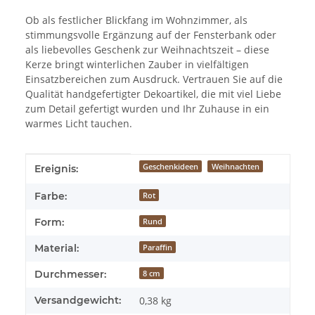
Ob als festlicher Blickfang im Wohnzimmer, als
stimmungsvolle Ergänzung auf der Fensterbank oder
als liebevolles Geschenk zur Weihnachtszeit – diese
Kerze bringt winterlichen Zauber in vielfältigen
Einsatzbereichen zum Ausdruck. Vertrauen Sie auf die
Qualität handgefertigter Dekoartikel, die mit viel Liebe
zum Detail gefertigt wurden und Ihr Zuhause in ein
warmes Licht tauchen.
Produkteigenschaft
Wert
Geschenkideen
Weihnachten
Ereignis:
Farbe:
Rot
Form:
Rund
Material:
Paraffin
Durchmesser:
8 cm
Versandgewicht:
0,38 kg